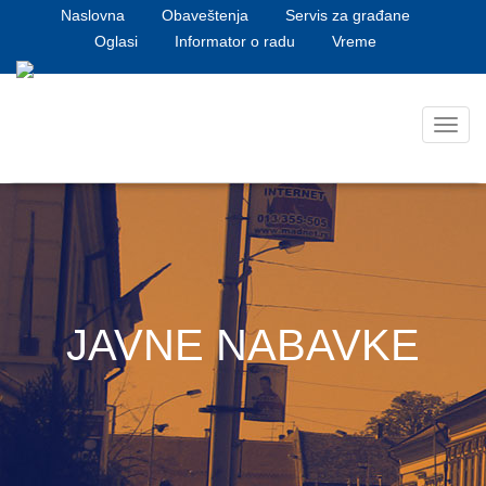
Naslovna
Obaveštenja
Servis za građane
Oglasi
Informator o radu
Vreme
Toggl
navig
JAVNE NABAVKE