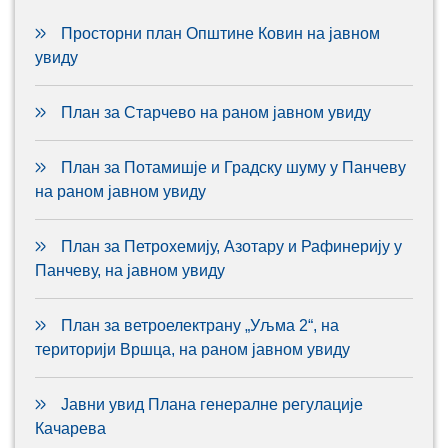
Просторни план Општине Ковин на јавном
увиду
План за Старчево на раном јавном увиду
План за Потамишје и Градску шуму у Панчеву
на раном јавном увиду
План за Петрохемију, Азотару и Рафинерију у
Панчеву, на јавном увиду
План за ветроелектрану „Уљма 2“, на
територији Вршца, на раном јавном увиду
Јавни увид Плана генералне регулације
Качарева