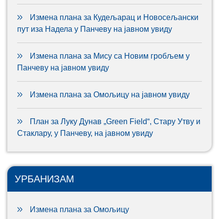
Измена плана за Кудељарац и Новосељански
пут иза Надела у Панчеву на јавном увиду
Измена плана за Мису са Новим гробљем у
Панчеву на јавном увиду
Измена плана за Омољицу на јавном увиду
План за Луку Дунав „Green Field“, Стару Утву и
Стаклару, у Панчеву, на јавном увиду
УРБАНИЗАМ
Измена плана за Омољицу