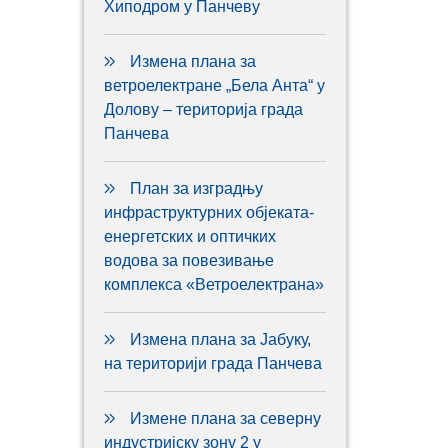
Хиподром у Панчеву
Измена плана за
ветроелектране „Бела Анта“ у
Долову – територија града
Панчева
План за изградњу
инфраструктурних објеката-
енергетских и оптичких
водова за повезивање
комплекса «Ветроелектрана»
Измена плана за Јабуку,
на територији града Панчева
Измене плана за северну
индустријску зону 2 у