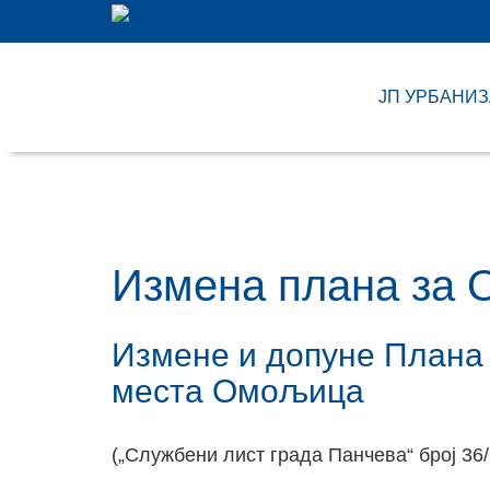
ЈП УРБАНИ
Измена плана за
Измене и допуне Плана
места Омољица
(„Службени лист града Панчева“ број 36/