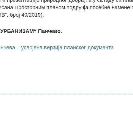
и презентације природног добра), а у складу са пл
писана Просторним планом подручја посебне намене 
“, број 40/2019).
 „УРБАНИЗАМ“ Панчево.
нчева – усвојена верзија планског документа