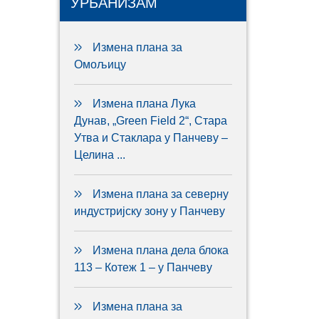
УРБАНИЗАМ
Измена плана за
Омољицу
Измена плана Лука
Дунав, „Green Field 2“, Стара
Утва и Стаклара у Панчеву –
Целина ...
Измена плана за северну
индустријску зону у Панчеву
Измена плана дела блока
113 – Котеж 1 – у Панчеву
Измена плана за