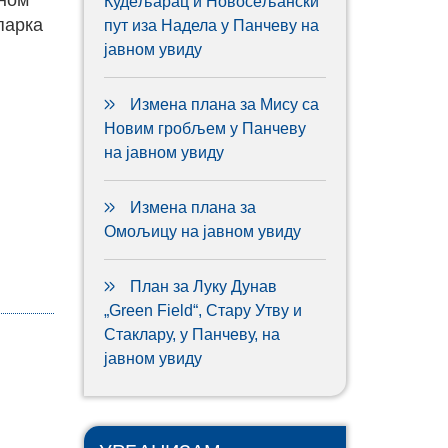
аном
Кудељарац и Новосељански
парка
пут иза Надела у Панчеву на
јавном увиду
Измена плана за Мису са
Новим гробљем у Панчеву
на јавном увиду
Измена плана за
Омољицу на јавном увиду
План за Луку Дунав
„Green Field“, Стару Утву и
Стаклару, у Панчеву, на
јавном увиду