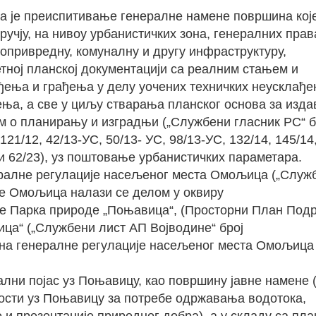
а је преиспитивањe генералне намене површина кој
учју, на нивоу урбанистичких зона, генералних прав
допривредну, комуналну и другу инфраструктуру,
ној планској документацији са реалним стањем и
ења и грађења у делу уочених техничких неусклађе
ња, а све у циљу стварања планског основа за изд
м о планирању и изградњи („Службени гласник РС“ б
 121/12, 42/13-УС, 50/13- УС, 98/13-УС, 132/14, 145/14
21 и 62/23), уз поштовање урбанистичких параметара.
ралне регулације насељеног места Омољица („Служ
ље Омољица налази се делом у оквиру
не Парка природе „Поњавица“, (Просторни План Подр
а“ („Службени лист АП Војводине“ број
ана генералне регулације насељеног места Омољица
лни појас уз Поњавицу, као површину јавне намене 
ости уз Поњавицу за потребе одржавања водотока,