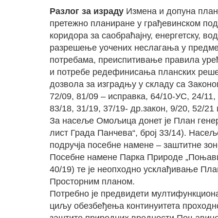
Разлог за израду
Измена и допуна план
претежно планиране у грађевинском подр
коридора за саобраћајну, енергетску, во
разрешење уочених неслагања у предмет
потребама, преиспитивање правила уређ
и потребе редефинисања планских реше
дозвола за изградњу у складу са Законо
72/09, 81/09 – исправка, 64/10-УС, 24/11,
83/18, 31/19, 37/19- др.закон, 9/20, 52/
За насеље Омољица донет је План гене
лист Града Панчева“, број 33/14). Насе
подручја посебне намене – заштитне зо
Посебне намене Парка Природе „Поњавиц
40/19) те је неопходно усклађивање Пл
Просторним планом.
Потребно је предвидети мултифункциона
циљу обезбеђења континуитета проходн