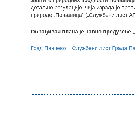
заштите природних вредности Поњавице 
детаљне регулације, чија израда је про
природе „Поњавица“ („Службени лист АПВ
Обрађивач плана је Јавно предузеће
Град Панчево – Службени лист Града Па