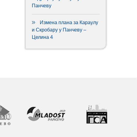
Панчеву
Измена плана за Караулу
и Скробару у Панчеву –
Целина 4