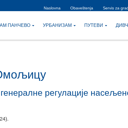
Naslovna
Obaveštenja
Servis za gra
ЗАМ ПАНЧЕВО
УРБАНИЗАМ
ПУТЕВИ
ДИВ
 Омољицу
 генералне регулације насељен
24).