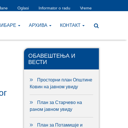
đane
Oglasi
Informator o radu
Vreme
ЧИБАРЕ
AРХИВА
КОНТАКТ
ОБАВЕШТЕЊА И
ВЕСТИ
Просторни план Општине
Ковин на јавном увиду
ог
План за Старчево на
раном јавном увиду
План за Потамишје и