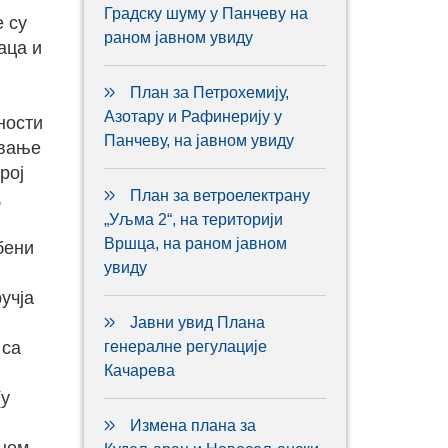
Градску шуму у Панчеву на
е су
раном јавном увиду
аца и
План за Петрохемију,
Азотару и Рафинерију у
ности
Панчеву, на јавном увиду
авање
рој
План за ветроелектрану
,
„Уљма 2“, на територији
Вршца, на раном јавном
бени
увиду
учја
Јавни увид Плана
 са
генералне регулације
Качарева
(у
Измена плана за