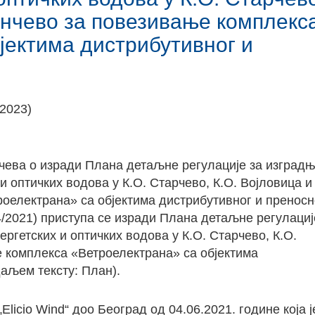
Панчево за повезивање комплекс
јектима дистрибутивног и
/2023)
ева о изради Плана детаљне регулације за изград
и оптичких водова у К.О. Старчево, К.О. Војловица и
оелектрана» са објектима дистрибутивног и преносн
4/2021) приступа се изради Плана детаљне регулациј
ргетских и оптичких водова у К.О. Старчево, К.О.
е комплекса «Ветроелектрана» са објектима
даљем тексту: План).
„Elicio Wind“ доо Београд од 04.06.2021. године која ј