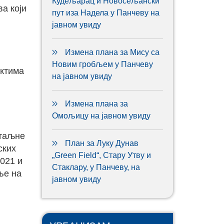
Кудељарац и Новосељански
а који
пут иза Надела у Панчеву на
јавном увиду
Измена плана за Мису са
Новим гробљем у Панчеву
ектима
на јавном увиду
Измена плана за
Омољицу на јавном увиду
етаљне
План за Луку Дунав
ских
„Green Field“, Стару Утву и
2021 и
Стаклару, у Панчеву, на
ње на
јавном увиду