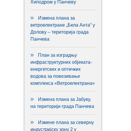
Хиподром у Панчеву
Измена плана за
ветроелектране „Бела Анта“ у
Долову – територија града
Панчева
План за изградњу
инфраструктурних објеката-
енергетских и оптичких
водова за повезивање
комплекса «Ветроелектрана»
Измена плана за Јабуку,
на територији града Панчева
Измене плана за северну
индустријску зону 2 у