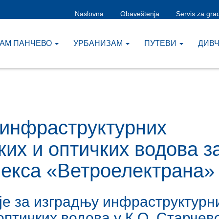
Naslovna
Obaveštenja
Servis za gra
ЗАМ ПАНЧЕВО
УРБАНИЗАМ
ПУТЕВИ
ДИВ
 инфраструктурних
ких и оптичких водова з
екса «Ветроелектрана»
је за изградњу инфраструктурн
 оптичких водова у К.О. Старчев