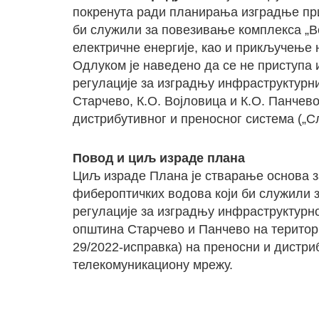
покренута ради планирања изградње при
би служили за повезивање комплекса „В
електричне енергије, као и прикључење 
Одлуком је наведено да се не приступа
регулације за изградњу инфраструктурних
Старчево, К.О. Војловица и К.О. Панчев
дистрибутивног и преносног система („Сл
Повод и циљ израде плана
Циљ израде Плана је стварање основа з
фибероптичких водова који би служили 
регулације за изградњу инфраструктурно
општина Старчево и Панчево на територи
29/2022-исправка) на преносни и дистри
телекомуникациону мрежу.