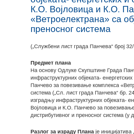
К.О. Војловица и К.О. 
«Ветроелектрана» са об
преносног система
(„Службени лист града Панчева“ број 32
Предмет плана
На основу Одлуке Скупштине Града Панч
инфраструктурних објеката- енергетских 
Панчево за повезивање комплекса «Ветр
система („Сл. лист града Панчева“ бр. 2
изградњу инфраструктурних објеката- ене
Војловица и К.О. Панчево за повезивањ
дистрибутивног и преносног система (у 
Разлог за израду Плана
је иницијатива 