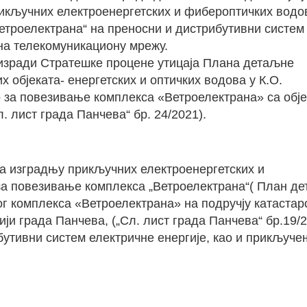
кључних електроенергетских и фибероптичких водов
етроелектрана“ на преносни и дистрибутивни систем
на телекомуникациону мрежу.
 изради Стратешке процене утицаја Плана детаљне
 објеката- енергетских и оптичких водова у К.О.
о за повезивање комплекса «Ветроелектрана» са обј
. лист града Панчева“ бр. 24/2021).
а изградњу прикључних електроенергетских и
за повезивање комплекса „Ветроелектрана“( План д
г комплекса «Ветроелектрана» на подручју катастар
ји града Панчева, („Сл. лист града Панчева“ бр.19/
бутивни систем електричне енергије, као и прикључе