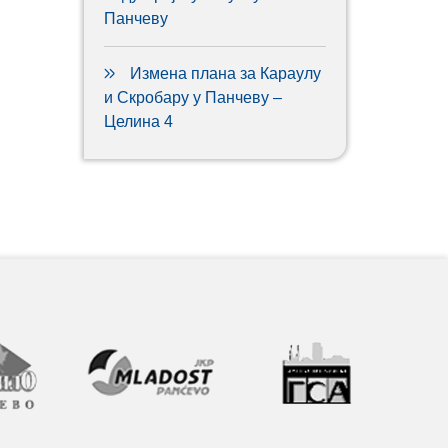
Панчеву
Измена плана за Караулу
и Скробару у Панчеву –
Целина 4