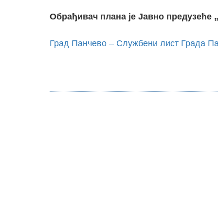
Обрађивач плана је Јавно предузеће
Град Панчево – Службени лист Града Па