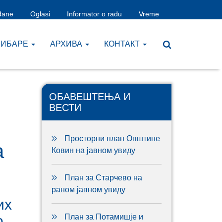
đane
Oglasi
Informator o radu
Vreme
ЧИБАРЕ
AРХИВА
КОНТАКТ
ОБАВЕШТЕЊА И
ВЕСТИ
Просторни план Општине
а
Ковин на јавном увиду
План за Старчево на
раном јавном увиду
их
о,
План за Потамишје и