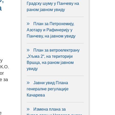
Градску шуму у Панчеву на
а
раном јавном увиду
План за Петрохемију,
Азотару и Рафинерију у
Панчеву, на јавном увиду
План за ветроелектрану
„Уљма 2“, на територији
њу
Вршца, на раном јавном
 К.О.
увиду
ог
е за
Јавни увид Плана
генералне регулације
Качарева
Измена плана за
е