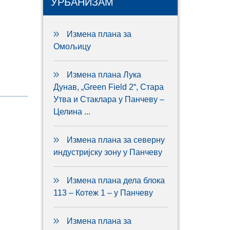
УРБАНИЗАМ
Измена плана за
Омољицу
Измена плана Лука
Дунав, „Green Field 2“, Стара
Утва и Стаклара у Панчеву –
Целина ...
Измена плана за северну
индустријску зону у Панчеву
Измена плана дела блока
113 – Котеж 1 – у Панчеву
Измена плана за