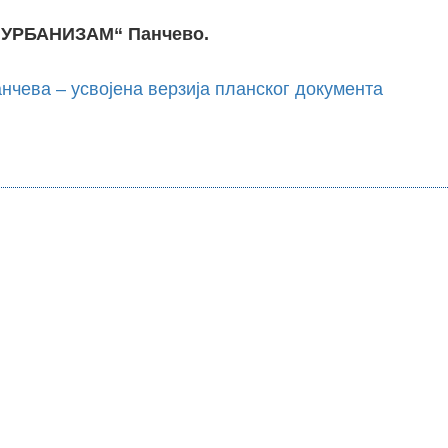
 „УРБАНИЗАМ“ Панчево.
нчева – усвојена верзија планског документа