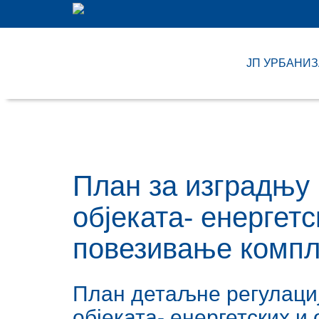
ЈП УРБАНИ
План за изградњу
објеката- енергетс
повезивање компл
План детаљне регулаци
објеката- енергетских и