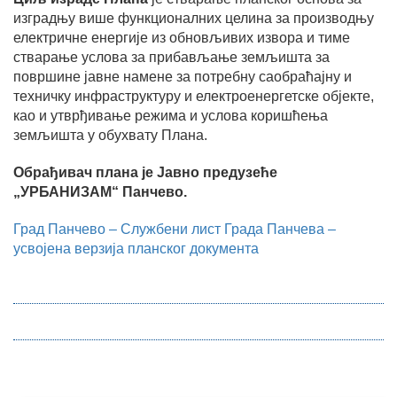
изградњу више функционалних целина за производњу
електричне енергије из обновљивих извора и тиме
стварање услова за прибављање земљишта за
површине јавне намене за потребну саобраћајну и
техничку инфраструктуру и електроенергетске објекте,
као и утврђивање режима и услова коришћења
земљишта у обухвату Плана.
Обрађивач плана је Јавно предузеће
„УРБАНИЗАМ“ Панчево.
Град Панчево – Службени лист Града Панчева –
усвојена верзија планског документа