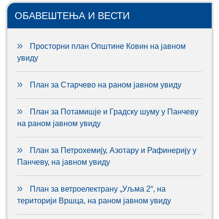
ОБАВЕШТЕЊА И ВЕСТИ
Просторни план Општине Ковин на јавном
увиду
План за Старчево на раном јавном увиду
План за Потамишје и Градску шуму у Панчеву
на раном јавном увиду
План за Петрохемију, Азотару и Рафинерију у
Панчеву, на јавном увиду
План за ветроелектрану „Уљма 2“, на
територији Вршца, на раном јавном увиду