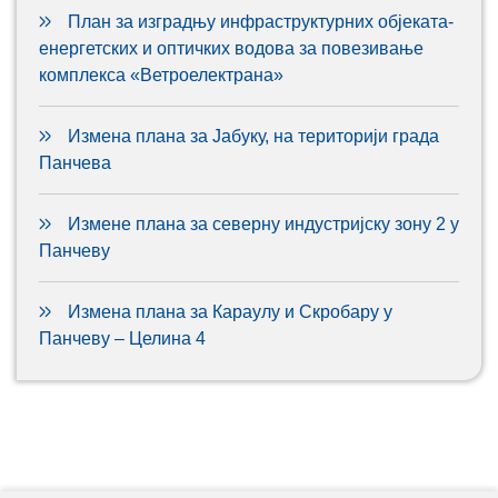
План за изградњу инфраструктурних објеката-
енергетских и оптичких водова за повезивање
комплекса «Ветроелектрана»
Измена плана за Јабуку, на територији града
Панчева
Измене плана за северну индустријску зону 2 у
Панчеву
Измена плана за Караулу и Скробару у
Панчеву – Целина 4