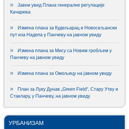
Јавни увид Плана генералне регулације
Качарева
Измена плана за Кудељарац и Новосељански
пут иза Надела у Панчеву на јавном увиду
Измена плана за Мису са Новим гробљем у
Панчеву на јавном увиду
Измена плана за Омољицу на јавном увиду
План за Луку Дунав „Green Field“, Стару Утву и
Стаклару, у Панчеву, на јавном увиду
УРБАНИЗАМ