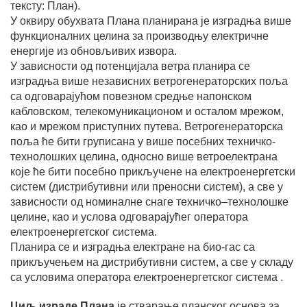
тексту: План).
У оквиру обухвата Плана планирана је изградња више
функционалних целина за производњу електричне
енергије из обновљивих извора.
У зависности од потенцијала ветра планира се
изградња више независних ветрогенераторских поља
са одговарајућом повезном средње напонском
кабловском, телекомуникационом и осталом мрежом,
као и мрежом приступних путева. Ветрогенераторска
поља ће бити груписана у више посебних техничко-
технолошких целина, односно више ветроелектрана
које ће бити посебно прикључене на електроенергетски
систем (дистрибутивни или преносни систем), а све у
зависности од номиналне снаге техничко–технолошке
целине, као и услова одговарајућег оператора
електроенергетског система.
Планира се и изградња електране на био-гас са
прикључењем на дистрибутивни систем, а све у складу
са условима оператора електроенергетског система .
Циљ израде Плана
је стварање планског основа за