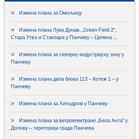
Измена плана за Омољицу
Измена плана Лука Дунав, „Green Field 2“,
Стара Утва и Стаклара у Панчеву – Целина ...
Измена плана за северну индустријску зону у
Панчеву
Измена плана дела блока 113 – Котеж 1 – у
Панчеву
Измена плана за Хиподром у Панчеву
Измена плана за ветроелектране „Бела Анта“ у
Долову – територија града Панчева