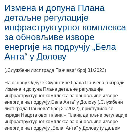
Измена и допуна Плана
детаљне регулације
инфраструктурног комплекса
за обновљиве изворе
енергије на подручју „Бела
Анта“ у Долову
(„Службени лист града Панчева“ број 31/2023)
На основу Одлуке Скупштине Града Панчева о изради
Измена и допуна Плана детаљне регулације
инфраструктурног комплекса за обновљиве изворе
енергије на подручју„Бела Анта” у Долову („Службени
лист града Панчева“ број 31/2022), приступило се
изради Нацрта овог плана – Плана детаљне регулације
инфраструктурног комплекса за обновљиве изворе
енергије на подручју „Бела Анта” у Долову (у даљем