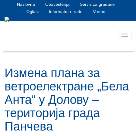
Naslovna
Obaveštenja
Servis za građane
Oglasi
Informator o radu
Vreme
Toggl
navig
Измена плана за
ветроелектране „Бела
Анта“ у Долову –
територија града
Панчева