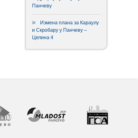
Панчеву
Измена плана за Караулу
и Скробару у Панчеву –
Целина 4