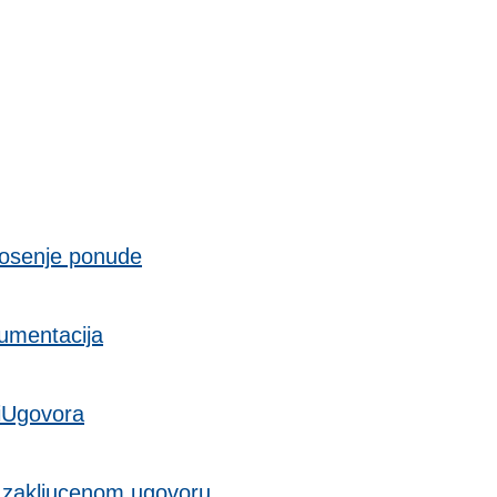
osenje ponude
umentacija
iUgovora
 zakljucenom ugovoru