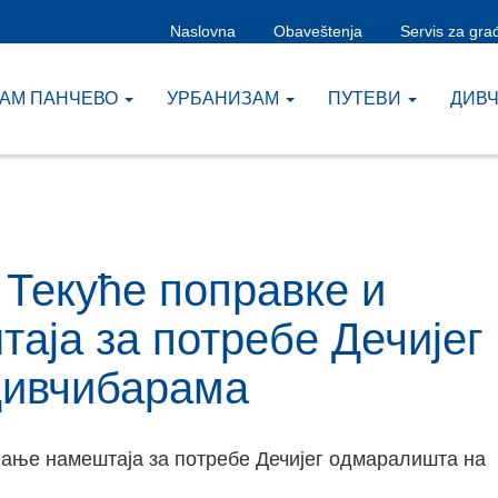
Naslovna
Obaveštenja
Servis za gra
ЗАМ ПАНЧЕВО
УРБАНИЗАМ
ПУТЕВИ
ДИВ
– Текуће поправке и
аја за потребе Дечијег
Дивчибарама
вањe намештаја за потребе Дечијег одмаралишта на