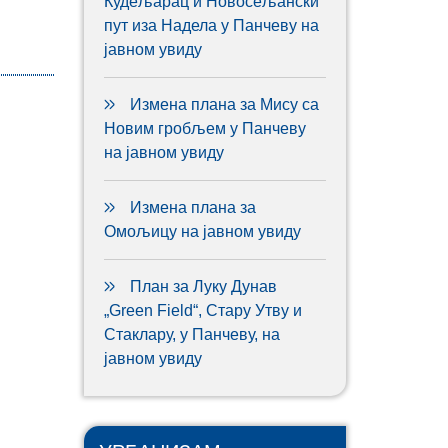
Кудељарац и Новосељански
пут иза Надела у Панчеву на
јавном увиду
Измена плана за Мису са
Новим гробљем у Панчеву
на јавном увиду
Измена плана за
Омољицу на јавном увиду
План за Луку Дунав
„Green Field“, Стару Утву и
Стаклару, у Панчеву, на
јавном увиду