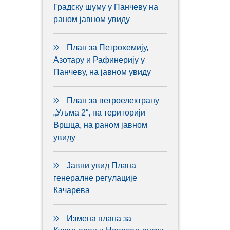
Градску шуму у Панчеву на
раном јавном увиду
План за Петрохемију,
Азотару и Рафинерију у
Панчеву, на јавном увиду
План за ветроелектрану
„Уљма 2“, на територији
Вршца, на раном јавном
увиду
Јавни увид Плана
генералне регулације
Качарева
Измена плана за