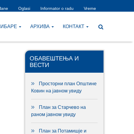
đane
Oglasi
Informator o radu
Vreme
ЧИБАРЕ
AРХИВА
КОНТАКТ
ОБАВЕШТЕЊА И
ВЕСТИ
Просторни план Општине
Ковин на јавном увиду
План за Старчево на
раном јавном увиду
План за Потамишје и