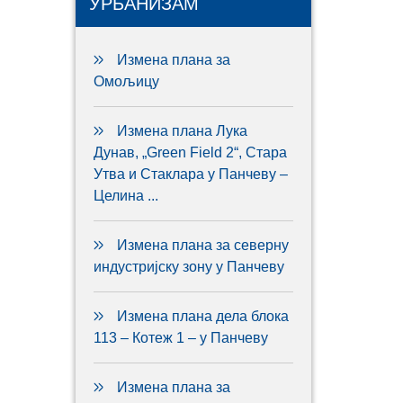
УРБАНИЗАМ
Измена плана за
Омољицу
Измена плана Лука
Дунав, „Green Field 2“, Стара
Утва и Стаклара у Панчеву –
Целина ...
Измена плана за северну
индустријску зону у Панчеву
Измена плана дела блока
113 – Котеж 1 – у Панчеву
Измена плана за