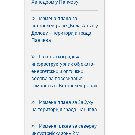
Хиподром у Панчеву
Измена плана за
ветроелектране „Бела Анта“ у
Долову – територија града
Панчева
План за изградњу
инфраструктурних објеката-
енергетских и оптичких
водова за повезивање
комплекса «Ветроелектрана»
Измена плана за Јабуку,
на територији града Панчева
Измене плана за северну
индустријску зону 2 у