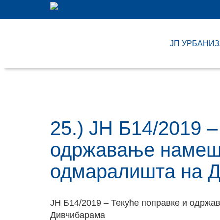
ЈП УРБАНИ
25.) ЈН Б14/2019 
одржавањe намешт
одмаралишта на 
ЈН Б14/2019 – Текуће поправке и одржа
Дивчибарама