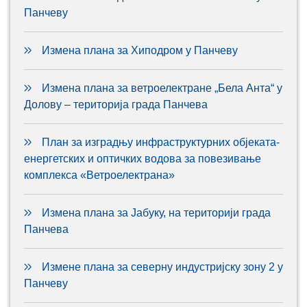
Панчеву
Измена плана за Хиподром у Панчеву
Измена плана за ветроелектране „Бела Анта“ у
Долову – територија града Панчева
План за изградњу инфраструктурних објеката-
енергетских и оптичких водова за повезивање
комплекса «Ветроелектрана»
Измена плана за Јабуку, на територији града
Панчева
Измене плана за северну индустријску зону 2 у
Панчеву