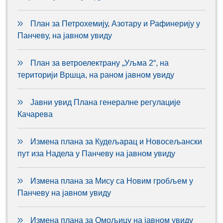
План за Петрохемију, Азотару и Рафинерију у
Панчеву, на јавном увиду
План за ветроелектрану „Уљма 2“, на
територији Вршца, на раном јавном увиду
Јавни увид Плана генералне регулације
Качарева
Измена плана за Кудељарац и Новосељански
пут иза Надела у Панчеву на јавном увиду
Измена плана за Мису са Новим гробљем у
Панчеву на јавном увиду
Измена плана за Омољицу на јавном увиду