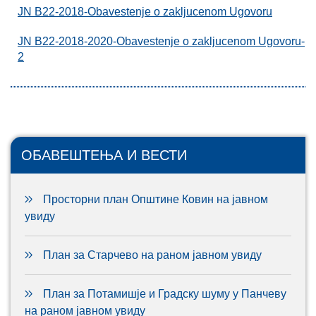
JN B22-2018-Obavestenje o zakljucenom Ugovoru
JN B22-2018-2020-Obavestenje o zakljucenom Ugovoru-
2
ОБАВЕШТЕЊА И ВЕСТИ
Просторни план Општине Ковин на јавном
увиду
План за Старчево на раном јавном увиду
План за Потамишје и Градску шуму у Панчеву
на раном јавном увиду