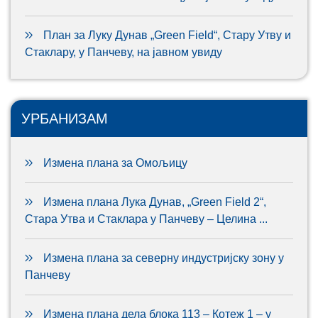
План за Луку Дунав „Green Field“, Стару Утву и
Стаклару, у Панчеву, на јавном увиду
УРБАНИЗАМ
Измена плана за Омољицу
Измена плана Лука Дунав, „Green Field 2“,
Стара Утва и Стаклара у Панчеву – Целина ...
Измена плана за северну индустријску зону у
Панчеву
Измена плана дела блока 113 – Котеж 1 – у