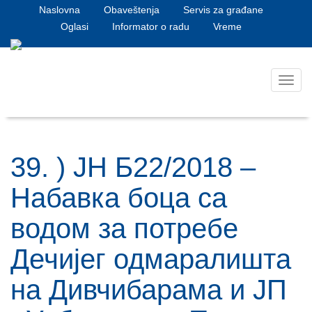
Naslovna
Obaveštenja
Servis za građane
Oglasi
Informator o radu
Vreme
Toggl
navig
39. ) ЈН Б22/2018 –
Hабавка боца са
водом за потребе
Дечијег одмаралишта
на Дивчибарама и ЈП