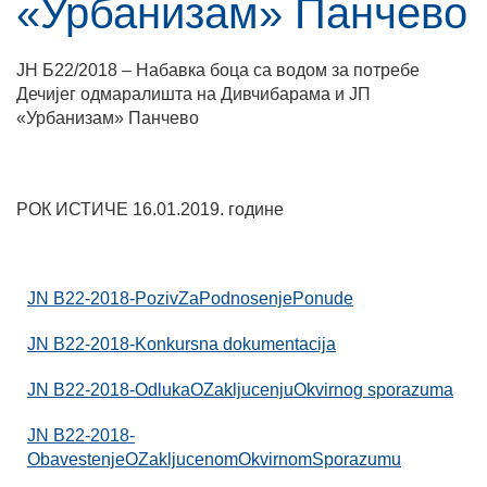
«Урбанизам» Панчево
ЈН Б22/2018 – Hабавка боца са водом за потребе
Дечијег одмаралишта на Дивчибарама и ЈП
«Урбанизам» Панчево
РОК ИСТИЧЕ 16.01.2019. године
JN B22-2018-PozivZaPodnosenjePonude
JN B22-2018-Konkursna dokumentacija
JN B22-2018-OdlukaOZakljucenjuOkvirnog sporazuma
JN B22-2018-
ObavestenjeOZakljucenomOkvirnomSporazumu