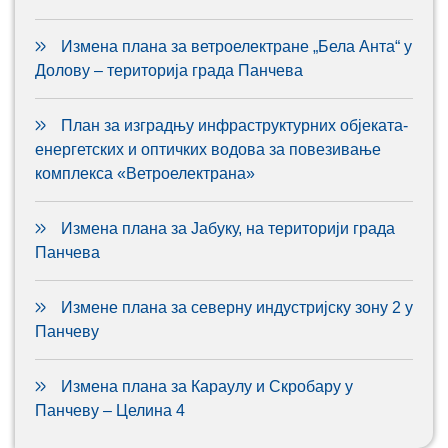
Измена плана за ветроелектране „Бела Анта“ у
Долову – територија града Панчева
План за изградњу инфраструктурних објеката-
енергетских и оптичких водова за повезивање
комплекса «Ветроелектрана»
Измена плана за Јабуку, на територији града
Панчева
Измене плана за северну индустријску зону 2 у
Панчеву
Измена плана за Караулу и Скробару у
Панчеву – Целина 4