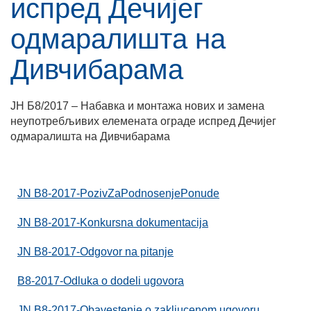
испред Дечијег
одмаралишта на
Дивчибарама
ЈН Б8/2017 – Набавка и монтажа нових и замена
неупотребљивих елемената ограде испред Дечијег
одмаралишта на Дивчибарама
JN B8-2017-PozivZaPodnosenjePonude
JN B8-2017-Konkursna dokumentacija
JN B8-2017-Odgovor na pitanje
B8-2017-Odluka o dodeli ugovora
JN B8-2017-Obavestenje o zakljucenom ugovoru