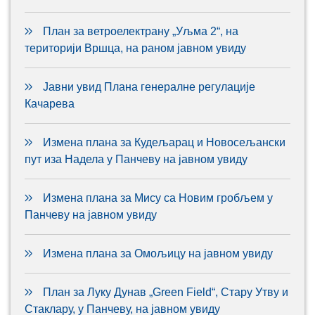
План за ветроелектрану „Уљма 2“, на
територији Вршца, на раном јавном увиду
Јавни увид Плана генералне регулације
Качарева
Измена плана за Кудељарац и Новосељански
пут иза Надела у Панчеву на јавном увиду
Измена плана за Мису са Новим гробљем у
Панчеву на јавном увиду
Измена плана за Омољицу на јавном увиду
План за Луку Дунав „Green Field“, Стару Утву и
Стаклару, у Панчеву, на јавном увиду