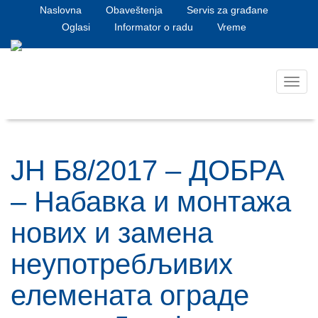
Naslovna
Obaveštenja
Servis za građane
Oglasi
Informator o radu
Vreme
Toggl
navig
ЈН Б8/2017 – ДОБРА
– Набавка и монтажа
нових и замена
неупотребљивих
елемената ограде