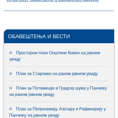
ОБАВЕШТЕЊА И ВЕСТИ
Просторни план Општине Ковин на јавном
увиду
План за Старчево на раном јавном увиду
План за Потамишје и Градску шуму у Панчеву
на раном јавном увиду
План за Петрохемију, Азотару и Рафинерију у
Панчеву, на јавном увиду