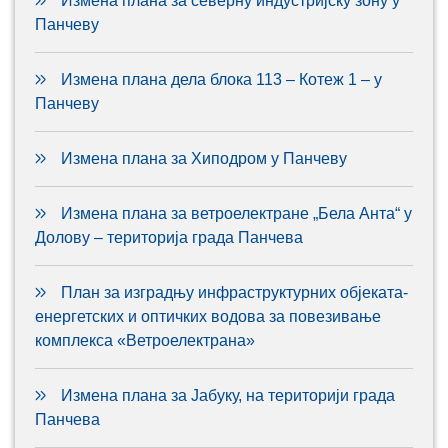
Измена плана за северну индустријску зону у
Панчеву
Измена плана дела блока 113 – Котеж 1 – у
Панчеву
Измена плана за Хиподром у Панчеву
Измена плана за ветроелектране „Бела Анта“ у
Долову – територија града Панчева
План за изградњу инфраструктурних објеката-
енергетских и оптичких водова за повезивање
комплекса «Ветроелектрана»
Измена плана за Јабуку, на територији града
Панчева