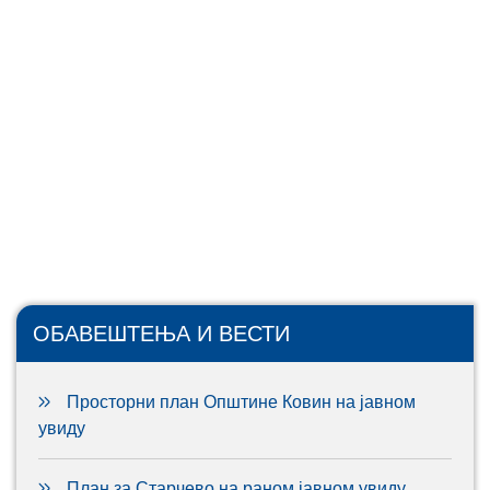
ОБАВЕШТЕЊА И ВЕСТИ
Просторни план Општине Ковин на јавном
увиду
План за Старчево на раном јавном увиду