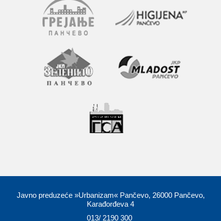
Javno preduzeće »Urbanizam« Pančevo, 26000 Pančevo,
Karađorđeva 4
013/ 2190 300