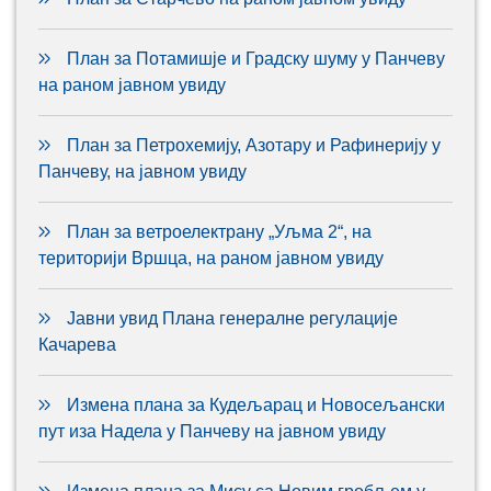
План за Потамишје и Градску шуму у Панчеву
на раном јавном увиду
План за Петрохемију, Азотару и Рафинерију у
Панчеву, на јавном увиду
План за ветроелектрану „Уљма 2“, на
територији Вршца, на раном јавном увиду
Јавни увид Плана генералне регулације
Качарева
Измена плана за Кудељарац и Новосељански
пут иза Надела у Панчеву на јавном увиду