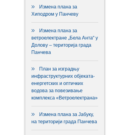
Измена плана за
Хиподром у Панчеву
Измена плана за
ветроелектране „Бела Анта“ у
Долову – територија града
Панчева
План за изградњу
инфраструктурних објеката-
енергетских и оптичких
водова за повезивање
комплекса «Ветроелектрана»
Измена плана за Јабуку,
на територији града Панчева