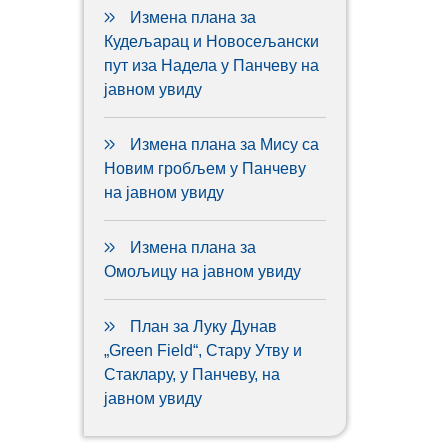
Измена плана за
Кудељарац и Новосељански
пут иза Надела у Панчеву на
јавном увиду
Измена плана за Мису са
Новим гробљем у Панчеву
на јавном увиду
Измена плана за
Омољицу на јавном увиду
План за Луку Дунав
„Green Field“, Стару Утву и
Стаклару, у Панчеву, на
јавном увиду