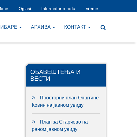
đane
Oglasi
Informator o radu
Vreme
ЧИБАРЕ
AРХИВА
КОНТАКТ
ОБАВЕШТЕЊА И
ВЕСТИ
Просторни план Општине
Ковин на јавном увиду
План за Старчево на
раном јавном увиду