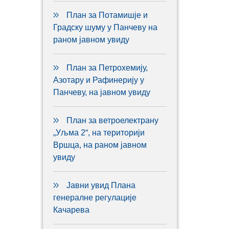
План за Потамишје и
Градску шуму у Панчеву на
раном јавном увиду
План за Петрохемију,
Азотару и Рафинерију у
Панчеву, на јавном увиду
План за ветроелектрану
„Уљма 2“, на територији
Вршца, на раном јавном
увиду
Јавни увид Плана
генералне регулације
Качарева