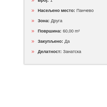
Број:
1
Насељено место:
Панчево
Зона:
Друга
Површина:
60,00 m²
Закупљено:
Да
Делатност:
Занатска