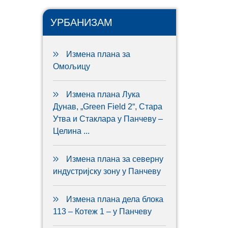
УРБАНИЗАМ
Измена плана за
Омољицу
Измена плана Лука
Дунав, „Green Field 2“, Стара
Утва и Стаклара у Панчеву –
Целина ...
Измена плана за северну
индустријску зону у Панчеву
Измена плана дела блока
113 – Котеж 1 – у Панчеву