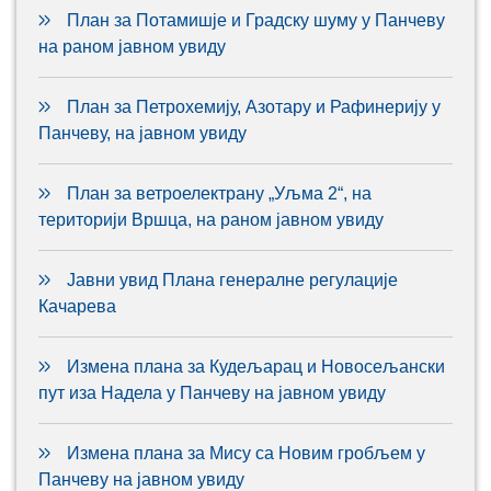
План за Потамишје и Градску шуму у Панчеву
на раном јавном увиду
План за Петрохемију, Азотару и Рафинерију у
Панчеву, на јавном увиду
План за ветроелектрану „Уљма 2“, на
територији Вршца, на раном јавном увиду
Јавни увид Плана генералне регулације
Качарева
Измена плана за Кудељарац и Новосељански
пут иза Надела у Панчеву на јавном увиду
Измена плана за Мису са Новим гробљем у
Панчеву на јавном увиду