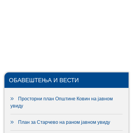
ОБАВЕШТЕЊА И ВЕСТИ
Просторни план Општине Ковин на јавном
увиду
План за Старчево на раном јавном увиду