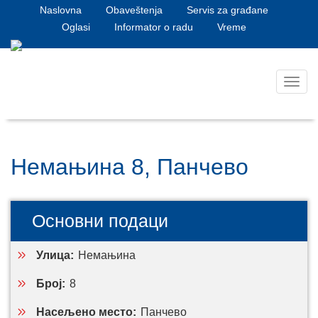
Naslovna
Obaveštenja
Servis za građane
Oglasi
Informator o radu
Vreme
Toggl
navig
Немањина 8, Панчево
Основни подаци
Улица:
Немањина
Број:
8
Насељено место:
Панчево