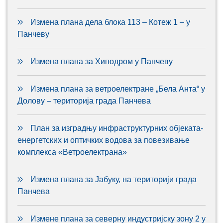
Измена плана дела блока 113 – Котеж 1 – у
Панчеву
Измена плана за Хиподром у Панчеву
Измена плана за ветроелектране „Бела Анта“ у
Долову – територија града Панчева
План за изградњу инфраструктурних објеката-
енергетских и оптичких водова за повезивање
комплекса «Ветроелектрана»
Измена плана за Јабуку, на територији града
Панчева
Измене плана за северну индустријску зону 2 у