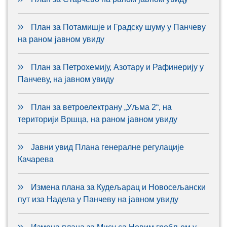
План за Потамишје и Градску шуму у Панчеву
на раном јавном увиду
План за Петрохемију, Азотару и Рафинерију у
Панчеву, на јавном увиду
План за ветроелектрану „Уљма 2“, на
територији Вршца, на раном јавном увиду
Јавни увид Плана генералне регулације
Качарева
Измена плана за Кудељарац и Новосељански
пут иза Надела у Панчеву на јавном увиду