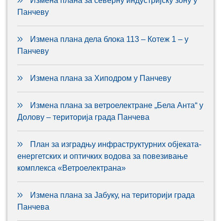
Измена плана за северну индустријску зону у
Панчеву
Измена плана дела блока 113 – Котеж 1 – у
Панчеву
Измена плана за Хиподром у Панчеву
Измена плана за ветроелектране „Бела Анта“ у
Долову – територија града Панчева
План за изградњу инфраструктурних објеката-
енергетских и оптичких водова за повезивање
комплекса «Ветроелектрана»
Измена плана за Јабуку, на територији града
Панчева