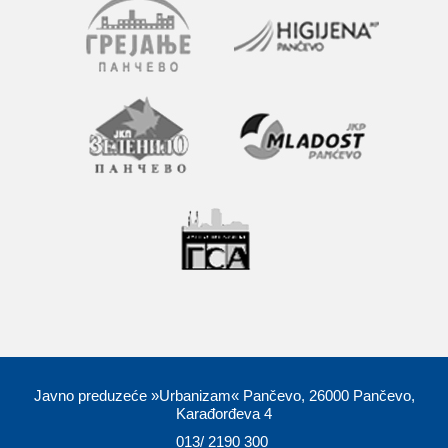
Javno preduzeće »Urbanizam« Pančevo, 26000 Pančevo,
Karađorđeva 4
013/ 2190 300