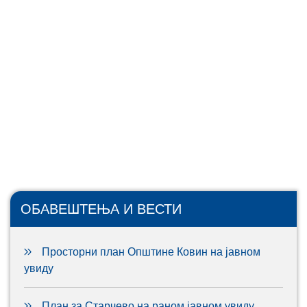
ОБАВЕШТЕЊА И ВЕСТИ
Просторни план Општине Ковин на јавном
увиду
План за Старчево на раном јавном увиду