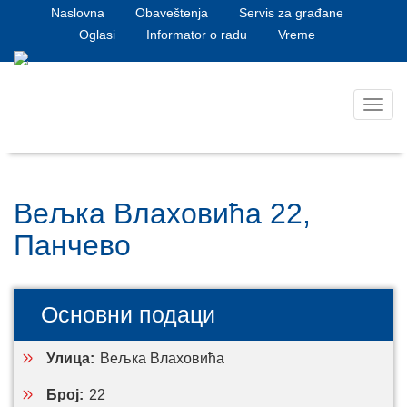
Naslovna
Obaveštenja
Servis za građane
Oglasi
Informator o radu
Vreme
Toggl
navig
Вељка Влаховића 22,
Панчево
Основни подаци
Улица:
Вељка Влаховића
Број:
22