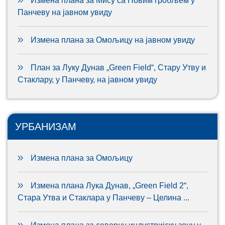
Измена плана за Мису са Новим гробљем у
Панчеву на јавном увиду
Измена плана за Омољицу на јавном увиду
План за Луку Дунав „Green Field“, Стару Утву и
Стаклару, у Панчеву, на јавном увиду
УРБАНИЗАМ
Измена плана за Омољицу
Измена плана Лука Дунав, „Green Field 2“,
Стара Утва и Стаклара у Панчеву – Целина ...