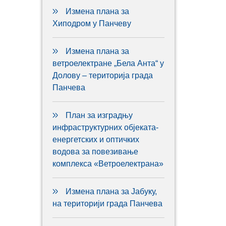
Измена плана за
Хиподром у Панчеву
Измена плана за
ветроелектране „Бела Анта“ у
Долову – територија града
Панчева
План за изградњу
инфраструктурних објеката-
енергетских и оптичких
водова за повезивање
комплекса «Ветроелектрана»
Измена плана за Јабуку,
на територији града Панчева