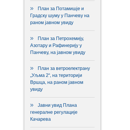
План за Потамишје и
Градску шуму у Панчеву на
раном јавном увиду
План за Петрохемију,
Азотару и Рафинерију у
Панчеву, на јавном увиду
План за ветроелектрану
„Уљма 2“, на територији
Вршца, на раном јавном
увиду
Јавни увид Плана
генералне регулације
Качарева