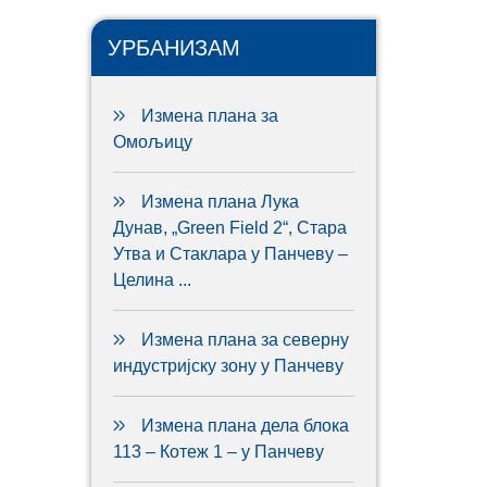
УРБАНИЗАМ
Измена плана за
Омољицу
Измена плана Лука
Дунав, „Green Field 2“, Стара
Утва и Стаклара у Панчеву –
Целина ...
Измена плана за северну
индустријску зону у Панчеву
Измена плана дела блока
113 – Котеж 1 – у Панчеву