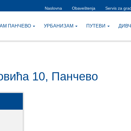
Naslovna
Obaveštenja
Servis za gra
ЗАМ ПАНЧЕВО
УРБАНИЗАМ
ПУТЕВИ
ДИВ
овића 10, Панчево