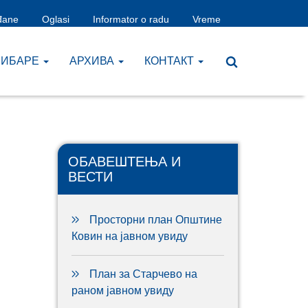
đane
Oglasi
Informator o radu
Vreme
ЧИБАРЕ
AРХИВА
КОНТАКТ
ОБАВЕШТЕЊА И
ВЕСТИ
Просторни план Општине
Ковин на јавном увиду
План за Старчево на
раном јавном увиду