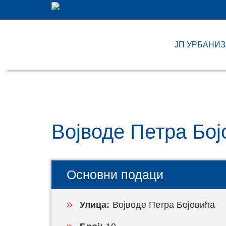
ЈП УРБАНИ
Војводе Петра Бој
Основни подаци
Улица:
Војводе Петра Бојовића