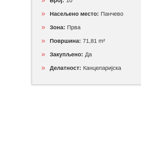
Број:
10
Насељено место:
Панчево
Зона:
Прва
Површина:
71,81 m²
Закупљено:
Да
Делатност:
Канцеларијска