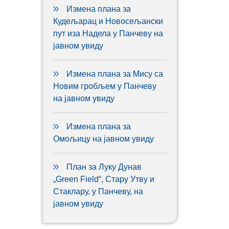
Измена плана за
Кудељарац и Новосељански
пут иза Надела у Панчеву на
јавном увиду
Измена плана за Мису са
Новим гробљем у Панчеву
на јавном увиду
Измена плана за
Омољицу на јавном увиду
План за Луку Дунав
„Green Field“, Стару Утву и
Стаклару, у Панчеву, на
јавном увиду