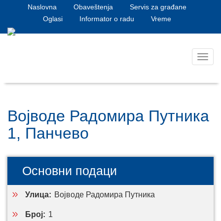
Naslovna
Obaveštenja
Servis za građane
Oglasi
Informator o radu
Vreme
Toggl
navig
Војводе Радомира Путника
1, Панчево
Основни подаци
Улица:
Војводе Радомира Путника
Број:
1