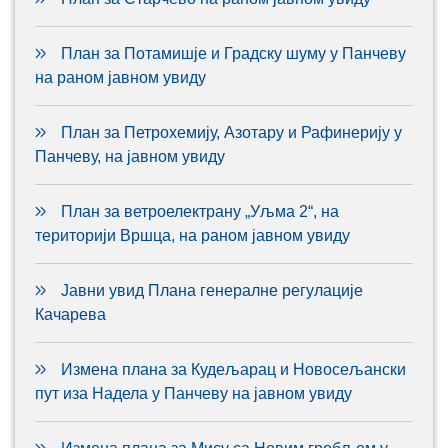
План за Потамишје и Градску шуму у Панчеву
на раном јавном увиду
План за Петрохемију, Азотару и Рафинерију у
Панчеву, на јавном увиду
План за ветроелектрану „Уљма 2“, на
територији Вршца, на раном јавном увиду
Јавни увид Плана генералне регулације
Качарева
Измена плана за Кудељарац и Новосељански
пут иза Надела у Панчеву на јавном увиду