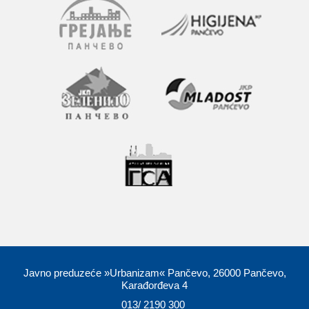
Javno preduzeće »Urbanizam« Pančevo, 26000 Pančevo,
Karađorđeva 4
013/ 2190 300