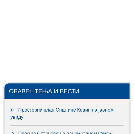
ОБАВЕШТЕЊА И ВЕСТИ
Просторни план Општине Ковин на јавном
увиду
План за Старчево на раном јавном увиду