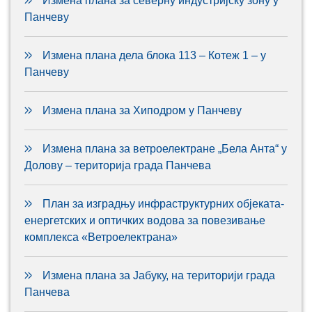
Измена плана за северну индустријску зону у
Панчеву
Измена плана дела блока 113 – Котеж 1 – у
Панчеву
Измена плана за Хиподром у Панчеву
Измена плана за ветроелектране „Бела Анта“ у
Долову – територија града Панчева
План за изградњу инфраструктурних објеката-
енергетских и оптичких водова за повезивање
комплекса «Ветроелектрана»
Измена плана за Јабуку, на територији града
Панчева