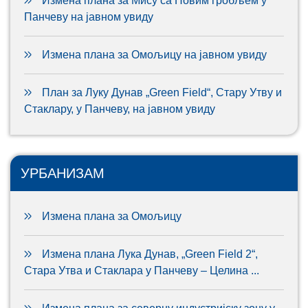
Измена плана за Мису са Новим гробљем у
Панчеву на јавном увиду
Измена плана за Омољицу на јавном увиду
План за Луку Дунав „Green Field“, Стару Утву и
Стаклару, у Панчеву, на јавном увиду
УРБАНИЗАМ
Измена плана за Омољицу
Измена плана Лука Дунав, „Green Field 2“,
Стара Утва и Стаклара у Панчеву – Целина ...