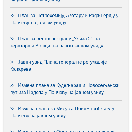
План за Петрохемију, Азотару и Рафинерију у
Панчеву, на јавном увиду
План за ветроелектрану „Уљма 2“, на
територији Вршца, на раном јавном увиду
Јавни увид Плана генералне регулације
Качарева
Измена плана за Кудељарац и Новосељански
пут иза Надела у Панчеву на јавном увиду
Измена плана за Мису са Новим гробљем у
Панчеву на јавном увиду
Измена плана за Омољицу на јавном увиду