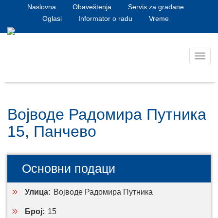
Naslovna
Obaveštenja
Servis za građane
Oglasi
Informator o radu
Vreme
Toggl
navig
Војводе Радомира Путника
15, Панчево
Основни подаци
Улица:
Војводе Радомира Путника
Број:
15