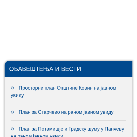
ОБАВЕШТЕЊА И ВЕСТИ
Просторни план Општине Ковин на јавном
увиду
План за Старчево на раном јавном увиду
План за Потамишје и Градску шуму у Панчеву
на раном јавном увиду