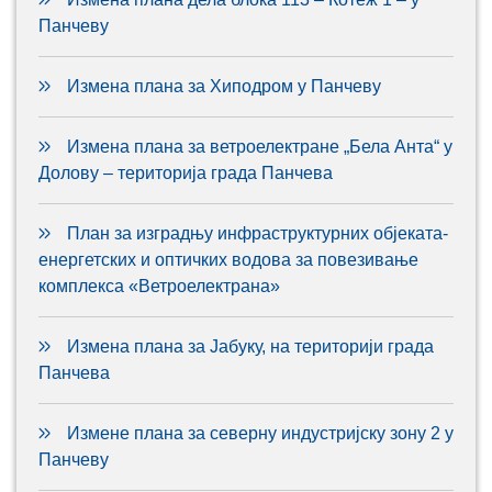
Панчеву
Измена плана за Хиподром у Панчеву
Измена плана за ветроелектране „Бела Анта“ у
Долову – територија града Панчева
План за изградњу инфраструктурних објеката-
енергетских и оптичких водова за повезивање
комплекса «Ветроелектрана»
Измена плана за Јабуку, на територији града
Панчева
Измене плана за северну индустријску зону 2 у
Панчеву