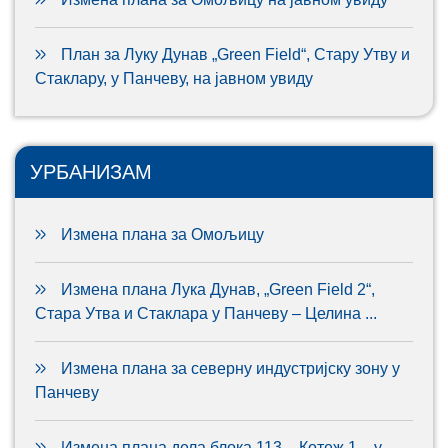
План за Луку Дунав „Green Field“, Стару Утву и
Стаклару, у Панчеву, на јавном увиду
УРБАНИЗАМ
Измена плана за Омољицу
Измена плана Лука Дунав, „Green Field 2“,
Стара Утва и Стаклара у Панчеву – Целина ...
Измена плана за северну индустријску зону у
Панчеву
Измена плана дела блока 113 – Котеж 1 – у