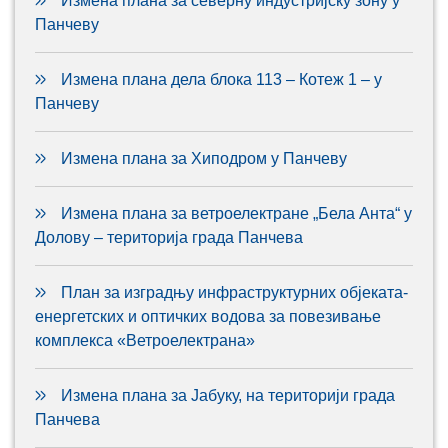
Измена плана за северну индустријску зону у
Панчеву
Измена плана дела блока 113 – Котеж 1 – у
Панчеву
Измена плана за Хиподром у Панчеву
Измена плана за ветроелектране „Бела Анта“ у
Долову – територија града Панчева
План за изградњу инфраструктурних објеката-
енергетских и оптичких водова за повезивање
комплекса «Ветроелектрана»
Измена плана за Јабуку, на територији града
Панчева