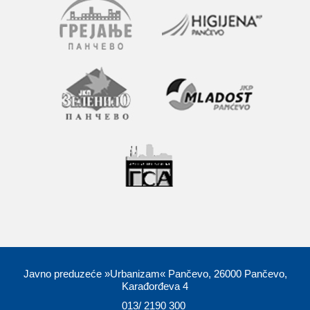
Javno preduzeće »Urbanizam« Pančevo, 26000 Pančevo,
Karađorđeva 4
013/ 2190 300