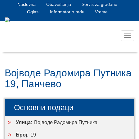
Naslovna
Obaveštenja
Servis za građane
Oglasi
Informator o radu
Vreme
Toggl
navig
Војводе Радомира Путника
19, Панчево
Основни подаци
Улица:
Војводе Радомира Путника
Број:
19