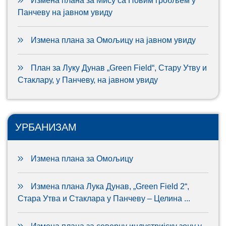
Измена плана за Мису са Новим гробљем у
Панчеву на јавном увиду
Измена плана за Омољицу на јавном увиду
План за Луку Дунав „Green Field“, Стару Утву и
Стаклару, у Панчеву, на јавном увиду
УРБАНИЗАМ
Измена плана за Омољицу
Измена плана Лука Дунав, „Green Field 2“,
Стара Утва и Стаклара у Панчеву – Целина ...