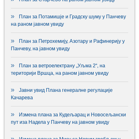
План за Потамишје и Градску шуму у Панчеву
на раном јавном увиду
План за Петрохемију, Азотару и Рафинерију у
Панчеву, на јавном увиду
План за ветроелектрану „Уљма 2“, на
територији Вршца, на раном јавном увиду
Јавни увид Плана генералне регулације
Качарева
Измена плана за Кудељарац и Новосељански
пут иза Надела у Панчеву на јавном увиду