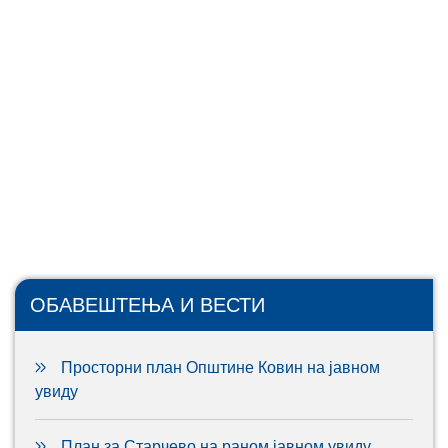
ОБАВЕШТЕЊА И ВЕСТИ
Просторни план Општине Ковин на јавном
увиду
План за Старчево на раном јавном увиду