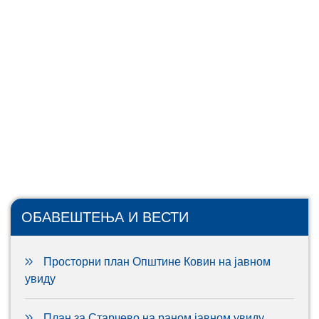
ОБАВЕШТЕЊА И ВЕСТИ
Просторни план Општине Ковин на јавном
увиду
План за Старчево на раном јавном увиду