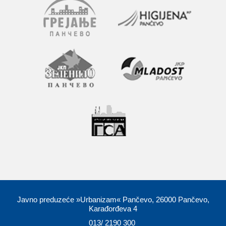
Javno preduzeće »Urbanizam« Pančevo, 26000 Pančevo,
Karađorđeva 4
013/ 2190 300