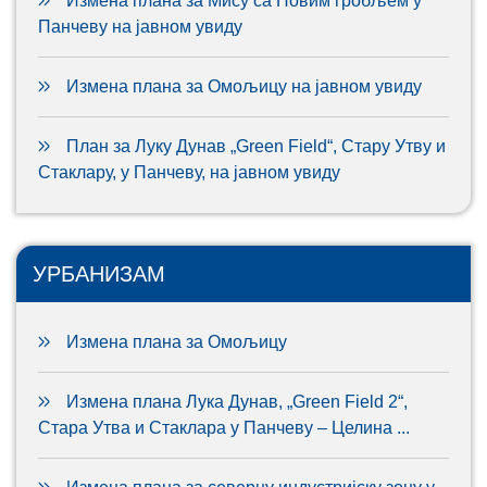
Измена плана за Мису са Новим гробљем у
Панчеву на јавном увиду
Измена плана за Омољицу на јавном увиду
План за Луку Дунав „Green Field“, Стару Утву и
Стаклару, у Панчеву, на јавном увиду
УРБАНИЗАМ
Измена плана за Омољицу
Измена плана Лука Дунав, „Green Field 2“,
Стара Утва и Стаклара у Панчеву – Целина ...