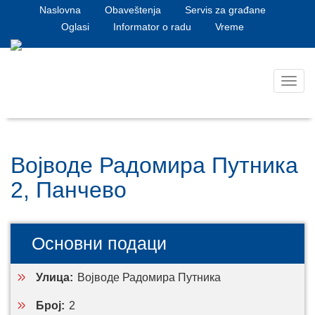
Naslovna
Obaveštenja
Servis za građane
Oglasi
Informator o radu
Vreme
Toggl
navig
Војводе Радомира Путника
2, Панчево
Основни подаци
Улица:
Војводе Радомира Путника
Број:
2