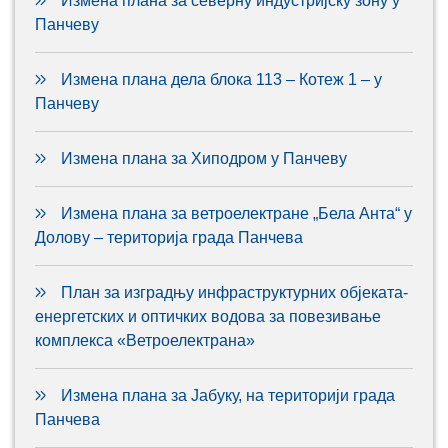
Измена плана за северну индустријску зону у
Панчеву
Измена плана дела блока 113 – Котеж 1 – у
Панчеву
Измена плана за Хиподром у Панчеву
Измена плана за ветроелектране „Бела Анта“ у
Долову – територија града Панчева
План за изградњу инфраструктурних објеката-
енергетских и оптичких водова за повезивање
комплекса «Ветроелектрана»
Измена плана за Јабуку, на територији града
Панчева