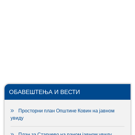
ОБАВЕШТЕЊА И ВЕСТИ
Просторни план Општине Ковин на јавном
увиду
План за Старчево на раном јавном увиду