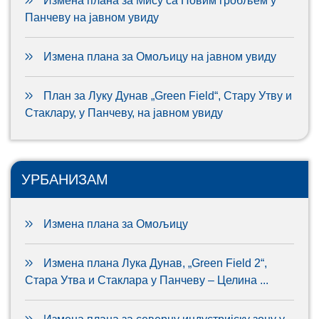
Измена плана за Мису са Новим гробљем у
Панчеву на јавном увиду
Измена плана за Омољицу на јавном увиду
План за Луку Дунав „Green Field“, Стару Утву и
Стаклару, у Панчеву, на јавном увиду
УРБАНИЗАМ
Измена плана за Омољицу
Измена плана Лука Дунав, „Green Field 2“,
Стара Утва и Стаклара у Панчеву – Целина ...