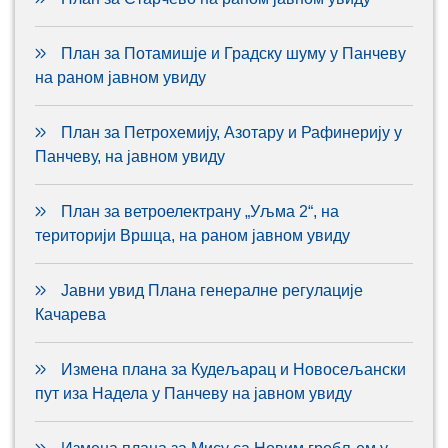
План за Потамишје и Градску шуму у Панчеву
на раном јавном увиду
План за Петрохемију, Азотару и Рафинерију у
Панчеву, на јавном увиду
План за ветроелектрану „Уљма 2“, на
територији Вршца, на раном јавном увиду
Јавни увид Плана генералне регулације
Качарева
Измена плана за Кудељарац и Новосељански
пут иза Надела у Панчеву на јавном увиду