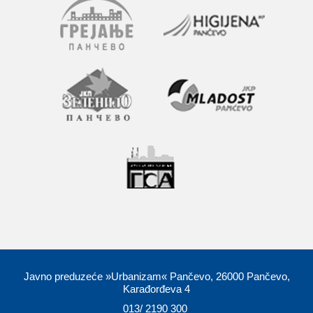
Javno preduzeće »Urbanizam« Pančevo, 26000 Pančevo,
Karađorđeva 4
013/ 2190 300