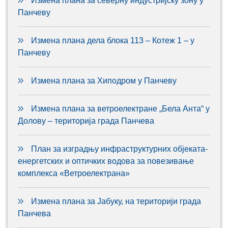
Измена плана за северну индустријску зону у
Панчеву
Измена плана дела блока 113 – Котеж 1 – у
Панчеву
Измена плана за Хиподром у Панчеву
Измена плана за ветроелектране „Бела Анта“ у
Долову – територија града Панчева
План за изградњу инфраструктурних објеката-
енергетских и оптичких водова за повезивање
комплекса «Ветроелектрана»
Измена плана за Јабуку, на територији града
Панчева