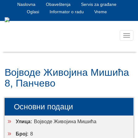
Naslovna
Obaveštenja
Servis za građane
Oglasi
Informator o radu
Vreme
Toggl
navig
Војводе Живојина Мишића
8, Панчево
Основни подаци
Улица:
Војводе Живојина Мишића
Број:
8