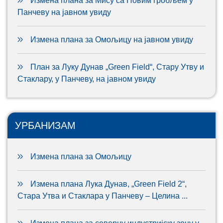
Измена плана за Мису са Новим гробљем у
Панчеву на јавном увиду
Измена плана за Омољицу на јавном увиду
План за Луку Дунав „Green Field“, Стару Утву и
Стаклару, у Панчеву, на јавном увиду
УРБАНИЗАМ
Измена плана за Омољицу
Измена плана Лука Дунав, „Green Field 2“,
Стара Утва и Стаклара у Панчеву – Целина ...