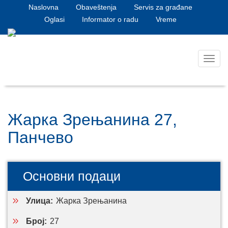
Naslovna
Obaveštenja
Servis za građane
Oglasi
Informator o radu
Vreme
Toggl
navig
Жарка Зрењанина 27,
Панчево
Основни подаци
Улица:
Жарка Зрењанина
Број:
27