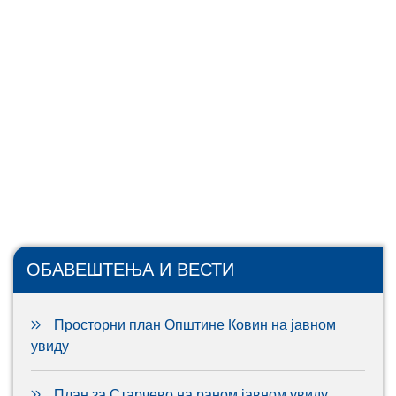
ОБАВЕШТЕЊА И ВЕСТИ
Просторни план Општине Ковин на јавном
увиду
План за Старчево на раном јавном увиду