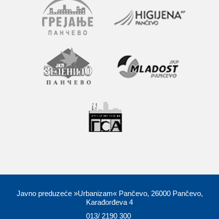
Javno preduzeće »Urbanizam« Pančevo, 26000 Pančevo,
Karađorđeva 4
013/ 2190 300