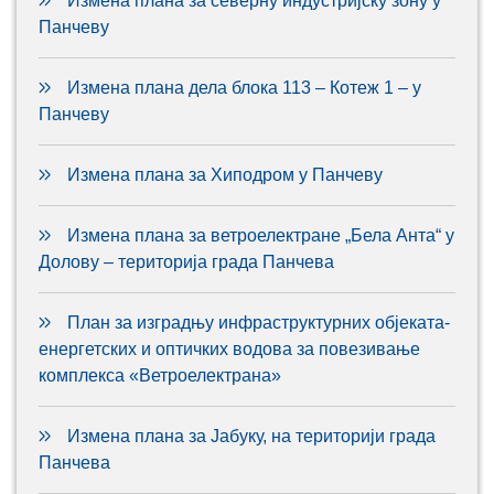
Измена плана за северну индустријску зону у
Панчеву
Измена плана дела блока 113 – Котеж 1 – у
Панчеву
Измена плана за Хиподром у Панчеву
Измена плана за ветроелектране „Бела Анта“ у
Долову – територија града Панчева
План за изградњу инфраструктурних објеката-
енергетских и оптичких водова за повезивање
комплекса «Ветроелектрана»
Измена плана за Јабуку, на територији града
Панчева