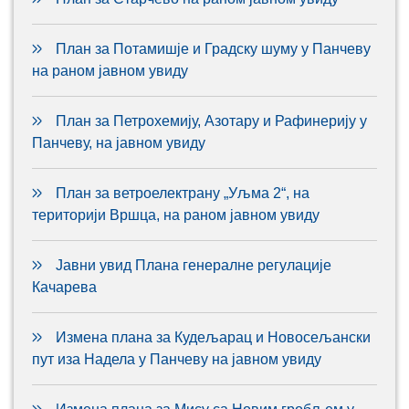
План за Потамишје и Градску шуму у Панчеву
на раном јавном увиду
План за Петрохемију, Азотару и Рафинерију у
Панчеву, на јавном увиду
План за ветроелектрану „Уљма 2“, на
територији Вршца, на раном јавном увиду
Јавни увид Плана генералне регулације
Качарева
Измена плана за Кудељарац и Новосељански
пут иза Надела у Панчеву на јавном увиду