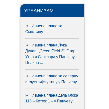
УРБАНИЗАМ
Измена плана за
Омољицу
Измена плана Лука
Дунав, „Green Field 2“, Стара
Утва и Стаклара у Панчеву –
Целина ...
Измена плана за северну
индустријску зону у Панчеву
Измена плана дела блока
113 – Котеж 1 – у Панчеву