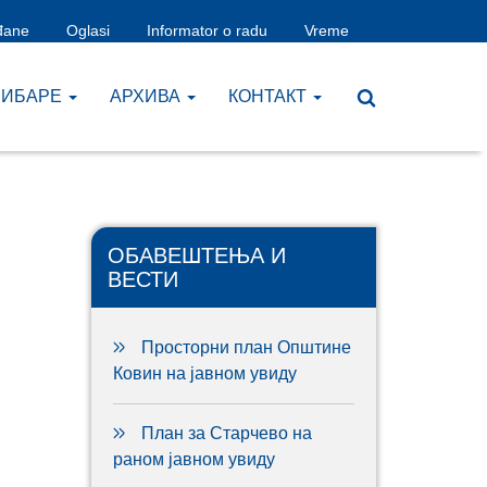
đane
Oglasi
Informator o radu
Vreme
ЧИБАРЕ
AРХИВА
КОНТАКТ
ОБАВЕШТЕЊА И
ВЕСТИ
Просторни план Општине
Ковин на јавном увиду
План за Старчево на
раном јавном увиду