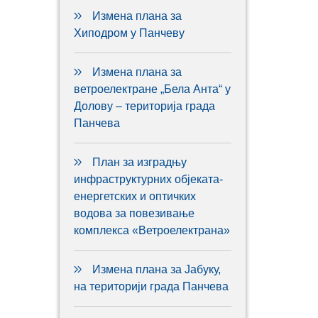
Измена плана за
Хиподром у Панчеву
Измена плана за
ветроелектране „Бела Анта“ у
Долову – територија града
Панчева
План за изградњу
инфраструктурних објеката-
енергетских и оптичких
водова за повезивање
комплекса «Ветроелектрана»
Измена плана за Јабуку,
на територији града Панчева