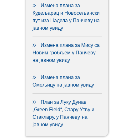
Измена плана за
Кудељарац и Новосељански
пут иза Надела у Панчеву на
јавном увиду
Измена плана за Мису са
Новим гробљем у Панчеву
на јавном увиду
Измена плана за
Омољицу на јавном увиду
План за Луку Дунав
„Green Field“, Стару Утву и
Стаклару, у Панчеву, на
јавном увиду