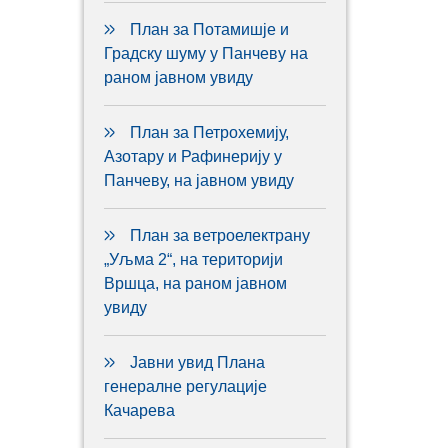
План за Потамишје и
Градску шуму у Панчеву на
раном јавном увиду
План за Петрохемију,
Азотару и Рафинерију у
Панчеву, на јавном увиду
План за ветроелектрану
„Уљма 2“, на територији
Вршца, на раном јавном
увиду
Јавни увид Плана
генералне регулације
Качарева