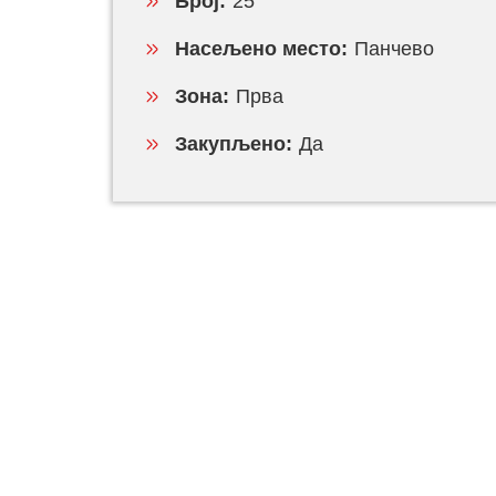
Број:
25
Насељено место:
Панчево
Зона:
Прва
Закупљено:
Да