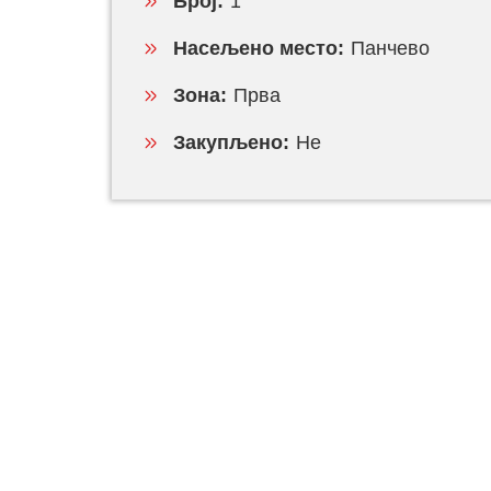
Број:
1
Насељено место:
Панчево
Зона:
Прва
Закупљено:
Не