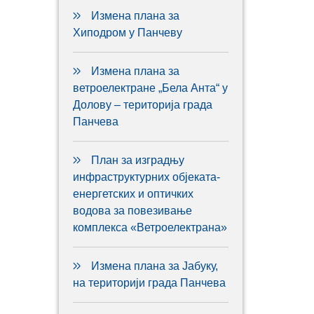
Измена плана за
Хиподром у Панчеву
Измена плана за
ветроелектране „Бела Анта“ у
Долову – територија града
Панчева
План за изградњу
инфраструктурних објеката-
енергетских и оптичких
водова за повезивање
комплекса «Ветроелектрана»
Измена плана за Јабуку,
на територији града Панчева