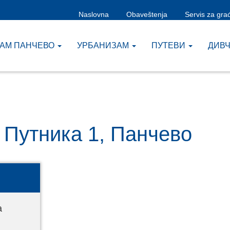
Naslovna
Obaveštenja
Servis za gra
ЗАМ ПАНЧЕВО
УРБАНИЗАМ
ПУТЕВИ
ДИВ
 Путника 1, Панчево
а