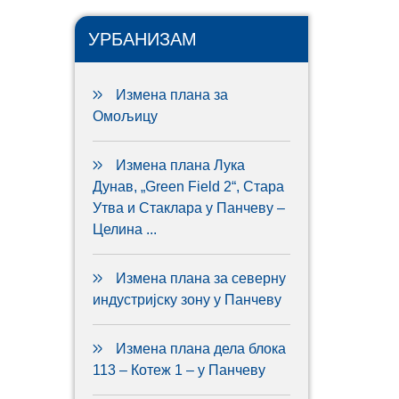
УРБАНИЗАМ
Измена плана за
Омољицу
Измена плана Лука
Дунав, „Green Field 2“, Стара
Утва и Стаклара у Панчеву –
Целина ...
Измена плана за северну
индустријску зону у Панчеву
Измена плана дела блока
113 – Котеж 1 – у Панчеву