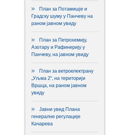
План за Потамишје и
Градску шуму у Панчеву на
раном јавном увиду
План за Петрохемију,
Азотару и Рафинерију у
Панчеву, на јавном увиду
План за ветроелектрану
„Уљма 2“, на територији
Вршца, на раном јавном
увиду
Јавни увид Плана
генералне регулације
Качарева