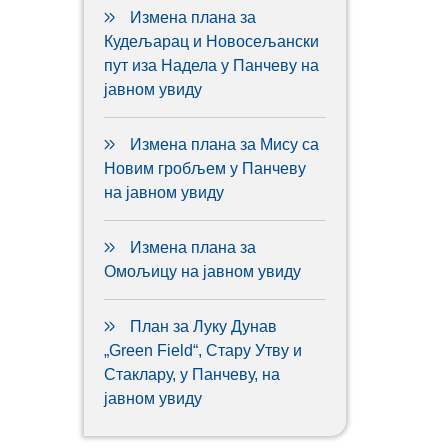
Измена плана за
Кудељарац и Новосељански
пут иза Надела у Панчеву на
јавном увиду
Измена плана за Мису са
Новим гробљем у Панчеву
на јавном увиду
Измена плана за
Омољицу на јавном увиду
План за Луку Дунав
„Green Field“, Стару Утву и
Стаклару, у Панчеву, на
јавном увиду