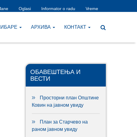
đane
Oglasi
Informator o radu
Vreme
ЧИБАРЕ
AРХИВА
КОНТАКТ
ОБАВЕШТЕЊА И
ВЕСТИ
Просторни план Општине
Ковин на јавном увиду
План за Старчево на
раном јавном увиду