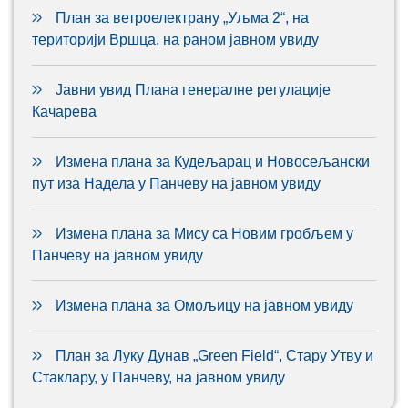
План за ветроелектрану „Уљма 2“, на
територији Вршца, на раном јавном увиду
Јавни увид Плана генералне регулације
Качарева
Измена плана за Кудељарац и Новосељански
пут иза Надела у Панчеву на јавном увиду
Измена плана за Мису са Новим гробљем у
Панчеву на јавном увиду
Измена плана за Омољицу на јавном увиду
План за Луку Дунав „Green Field“, Стару Утву и
Стаклару, у Панчеву, на јавном увиду