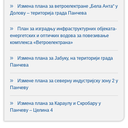
Измена плана за ветроелектране „Бела Анта“ у
Долову – територија града Панчева
План за изградњу инфраструктурних објеката-
енергетских и оптичких водова за повезивање
комплекса «Ветроелектрана»
Измена плана за Јабуку, на територији града
Панчева
Измене плана за северну индустријску зону 2 у
Панчеву
Измена плана за Караулу и Скробару у
Панчеву – Целина 4