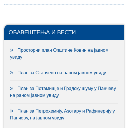
ОБАВЕШТЕЊА И ВЕСТИ
Просторни план Општине Ковин на јавном
увиду
План за Старчево на раном јавном увиду
План за Потамишје и Градску шуму у Панчеву
на раном јавном увиду
План за Петрохемију, Азотару и Рафинерију у
Панчеву, на јавном увиду