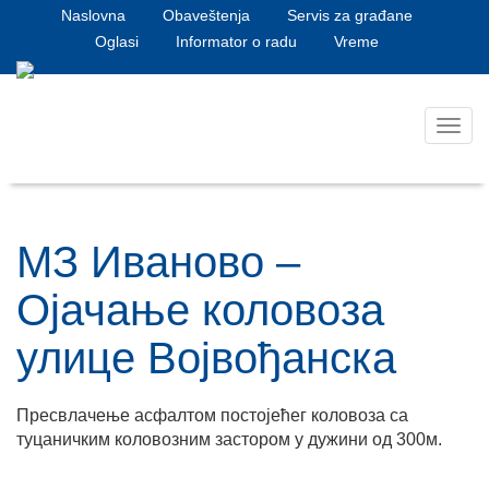
Naslovna
Obaveštenja
Servis za građane
Oglasi
Informator o radu
Vreme
Toggl
navig
МЗ Иваново –
Ојачање коловоза
улице Војвођанска
Пресвлачење асфалтом постојећег коловоза са
туцаничким коловозним застором у дужини од 300м.