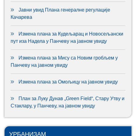
Јавни увид Плана генералне регулације
Качарева
Измена плана за Кудељарац и Новосељански
пут иза Надела у Панчеву на јавном увиду
Измена плана за Мису са Новим гробљем у
Панчеву на јавном увиду
Измена плана за Омољицу на јавном увиду
План за Луку Дунав „Green Field“, Стару Утву и
Стаклару, у Панчеву, на јавном увиду
УРБАНИЗАМ