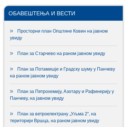
ОБАВЕШТЕЊА И ВЕСТИ
Просторни план Општине Ковин на јавном
увиду
План за Старчево на раном јавном увиду
План за Потамишје и Градску шуму у Панчеву
на раном јавном увиду
План за Петрохемију, Азотару и Рафинерију у
Панчеву, на јавном увиду
План за ветроелектрану „Уљма 2“, на
територији Вршца, на раном јавном увиду