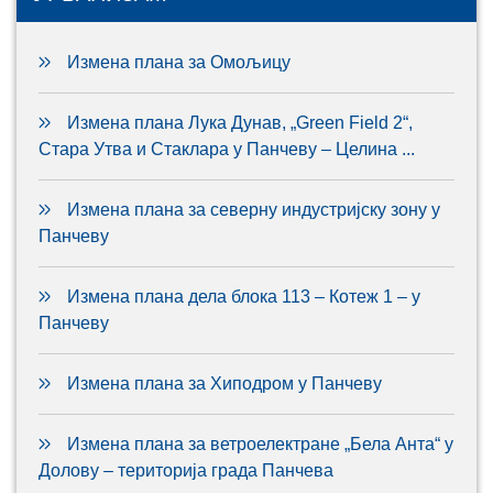
Измена плана за Омољицу
Измена плана Лука Дунав, „Green Field 2“,
Стара Утва и Стаклара у Панчеву – Целина ...
Измена плана за северну индустријску зону у
Панчеву
Измена плана дела блока 113 – Котеж 1 – у
Панчеву
Измена плана за Хиподром у Панчеву
Измена плана за ветроелектране „Бела Анта“ у
Долову – територија града Панчева