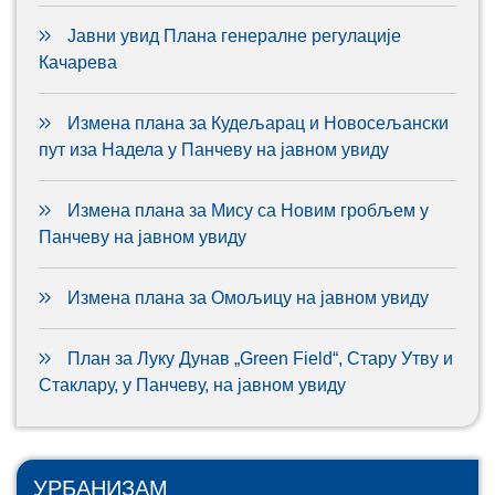
Јавни увид Плана генералне регулације
Качарева
Измена плана за Кудељарац и Новосељански
пут иза Надела у Панчеву на јавном увиду
Измена плана за Мису са Новим гробљем у
Панчеву на јавном увиду
Измена плана за Омољицу на јавном увиду
План за Луку Дунав „Green Field“, Стару Утву и
Стаклару, у Панчеву, на јавном увиду
УРБАНИЗАМ