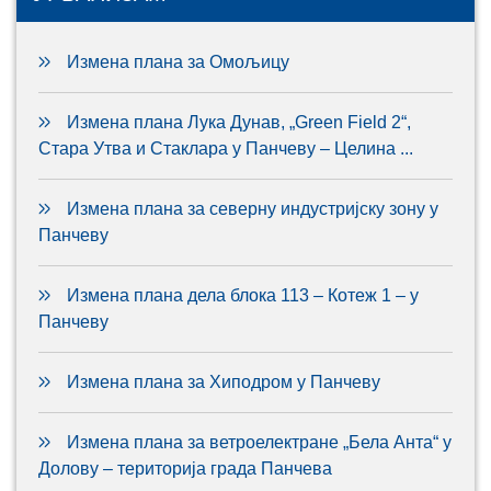
Измена плана за Омољицу
Измена плана Лука Дунав, „Green Field 2“,
Стара Утва и Стаклара у Панчеву – Целина ...
Измена плана за северну индустријску зону у
Панчеву
Измена плана дела блока 113 – Котеж 1 – у
Панчеву
Измена плана за Хиподром у Панчеву
Измена плана за ветроелектране „Бела Анта“ у
Долову – територија града Панчева