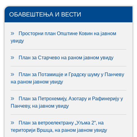
ОБАВЕШТЕЊА И ВЕСТИ
Просторни план Општине Ковин на јавном
увиду
План за Старчево на раном јавном увиду
План за Потамишје и Градску шуму у Панчеву
на раном јавном увиду
План за Петрохемију, Азотару и Рафинерију у
Панчеву, на јавном увиду
План за ветроелектрану „Уљма 2“, на
територији Вршца, на раном јавном увиду