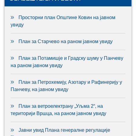
Просторни план Општине Ковин на јавном
увиду
План за Старчево на раном јавном увиду
План за Потамишје и Градску шуму у Панчеву
на раном јавном увиду
План за Петрохемију, Азотару и Рафинерију у
Панчеву, на јавном увиду
План за ветроелектрану „Уљма 2“, на
територији Вршца, на раном јавном увиду
Јавни увид Плана генералне регулације