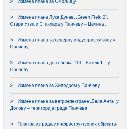
Измена плана за Омољицу
Измена плана Лука Дунав, „Green Field 2“,
Стара Утва и Стаклара у Панчеву – Целина ...
Измена плана за северну индустријску зону у
Панчеву
Измена плана дела блока 113 – Котеж 1 – у
Панчеву
Измена плана за Хиподром у Панчеву
Измена плана за ветроелектране „Бела Анта“ у
Долову – територија града Панчева
План за изградњу инфраструктурних објеката-