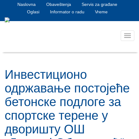
Naslovna
Obaveštenja
Servis za građane
Oglasi
Informator o radu
Vreme
Toggl
navig
Инвестиционо
одржавање постојеће
бетонске подлоге за
спортске терене у
дворишту ОШ