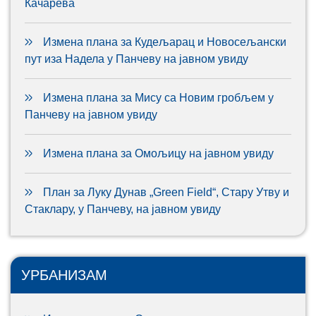
Качарева
Измена плана за Кудељарац и Новосељански
пут иза Надела у Панчеву на јавном увиду
Измена плана за Мису са Новим гробљем у
Панчеву на јавном увиду
Измена плана за Омољицу на јавном увиду
План за Луку Дунав „Green Field“, Стару Утву и
Стаклару, у Панчеву, на јавном увиду
УРБАНИЗАМ