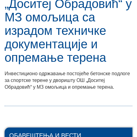
„Доситеј Обрадовић“ у
МЗ омољица са
израдом техничке
документације и
опремање терена
Инвестиционо одржавање постојеће бетонске подлоге
за спортске терене у дворишту ОШ „Доситеј
Обрадовић“ у МЗ омољица и опремање терена.
ОБАВЕШТЕЊА И ВЕСТИ