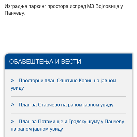
Изградња паркинг простора испред МЗ Војловица у
Панчеву.
ОБАВЕШТЕЊА И ВЕСТИ
Просторни план Општине Ковин на јавном
увиду
План за Старчево на раном јавном увиду
План за Потамишје и Градску шуму у Панчеву
на раном јавном увиду