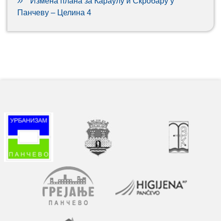
Измена плана за Караулу и Скробару у
Панчеву – Целина 4