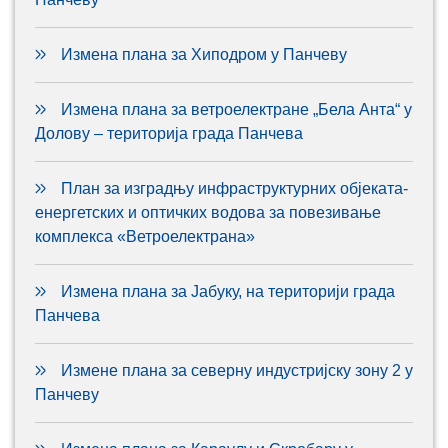
Измена плана за Хиподром у Панчеву
Измена плана за ветроелектране „Бела Анта“ у
Долову – територија града Панчева
План за изградњу инфраструктурних објеката-
енергетских и оптичких водова за повезивање
комплекса «Ветроелектрана»
Измена плана за Јабуку, на територији града
Панчева
Измене плана за северну индустријску зону 2 у
Панчеву