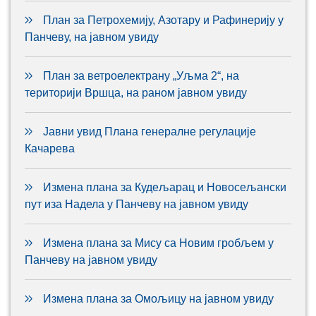
План за Петрохемију, Азотару и Рафинерију у
Панчеву, на јавном увиду
План за ветроелектрану „Уљма 2“, на
територији Вршца, на раном јавном увиду
Јавни увид Плана генералне регулације
Качарева
Измена плана за Кудељарац и Новосељански
пут иза Надела у Панчеву на јавном увиду
Измена плана за Мису са Новим гробљем у
Панчеву на јавном увиду
Измена плана за Омољицу на јавном увиду