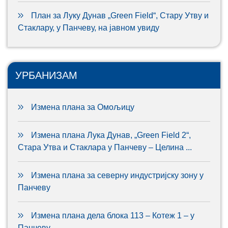
План за Луку Дунав „Green Field“, Стару Утву и
Стаклару, у Панчеву, на јавном увиду
УРБАНИЗАМ
Измена плана за Омољицу
Измена плана Лука Дунав, „Green Field 2“,
Стара Утва и Стаклара у Панчеву – Целина ...
Измена плана за северну индустријску зону у
Панчеву
Измена плана дела блока 113 – Котеж 1 – у
Панчеву