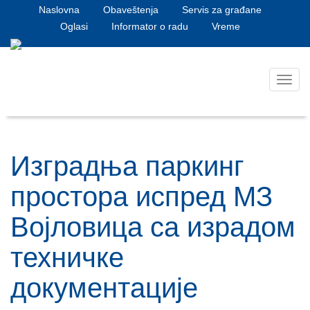
Naslovna
Obaveštenja
Servis za građane
Oglasi
Informator o radu
Vreme
Toggl
navig
Изградња паркинг
простора испред МЗ
Војловица са израдом
техничке
документације