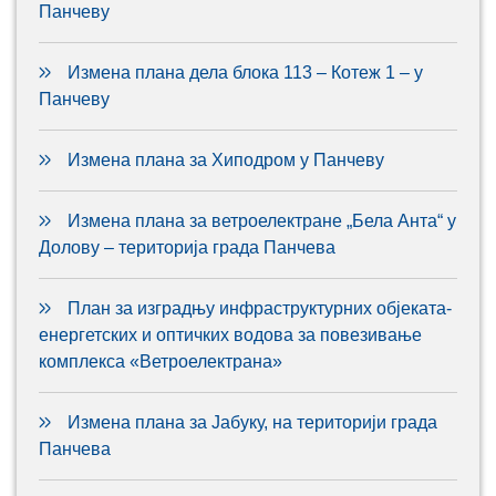
Панчеву
Измена плана дела блока 113 – Котеж 1 – у
Панчеву
Измена плана за Хиподром у Панчеву
Измена плана за ветроелектране „Бела Анта“ у
Долову – територија града Панчева
План за изградњу инфраструктурних објеката-
енергетских и оптичких водова за повезивање
комплекса «Ветроелектрана»
Измена плана за Јабуку, на територији града
Панчева