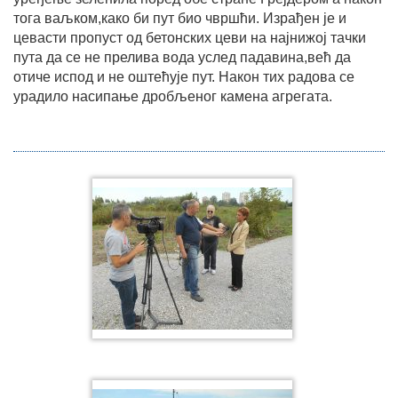
тога ваљком,како би пут био чвршћи. Израђен је и
цевасти пропуст од бетонских цеви на најнижој тачки
пута да се не прелива вода услед падавина,већ да
отиче испод и не оштећује пут. Након тих радова се
урадило насипање дробљеног камена агрегата.