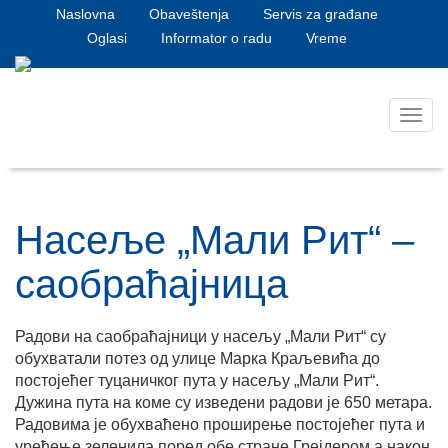
Naslovna
Obaveštenja
Servis za građane
Oglasi
Informator o radu
Vreme
Toggl
navig
Насеље „Мали Рит“ –
саобраћајница
Радови на саобраћајници у насељу „Мали Рит“ су
обухватали потез од улице Марка Краљевића до
постојећег туцаничког пута у насељу „Мали Рит“.
Дужина пута на коме су изведени радови је 650 метара.
Радовима је обухваћено проширење постојећег пута и
уређење зеленила поред обе стране Грејдером а након