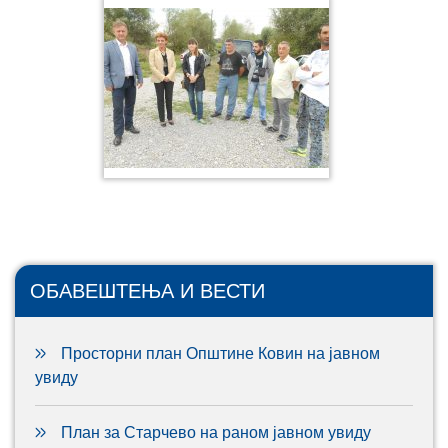
ОБАВЕШТЕЊА И ВЕСТИ
Просторни план Општине Ковин на јавном
увиду
План за Старчево на раном јавном увиду