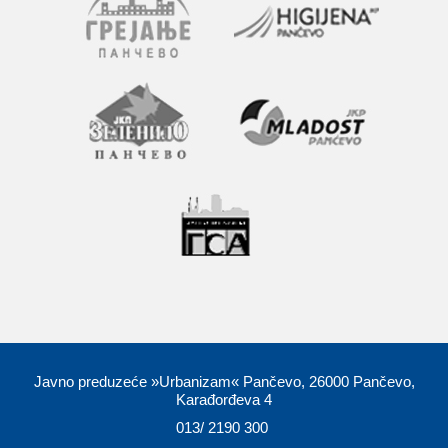
Javno preduzeće »Urbanizam« Pančevo, 26000 Pančevo,
Karađorđeva 4
013/ 2190 300