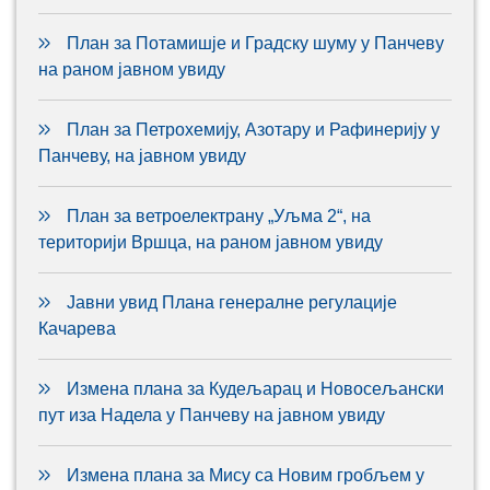
План за Потамишје и Градску шуму у Панчеву
на раном јавном увиду
План за Петрохемију, Азотару и Рафинерију у
Панчеву, на јавном увиду
План за ветроелектрану „Уљма 2“, на
територији Вршца, на раном јавном увиду
Јавни увид Плана генералне регулације
Качарева
Измена плана за Кудељарац и Новосељански
пут иза Надела у Панчеву на јавном увиду
Измена плана за Мису са Новим гробљем у