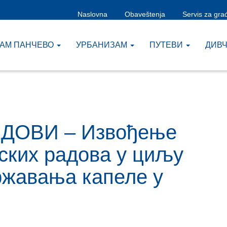
Naslovna
Obaveštenja
Servis za gra
ЗАМ ПАНЧЕВО
УРБАНИЗАМ
ПУТЕВИ
ДИВ
РАДОВИ – Извођење
ских радова у циљу
ржавања капеле у