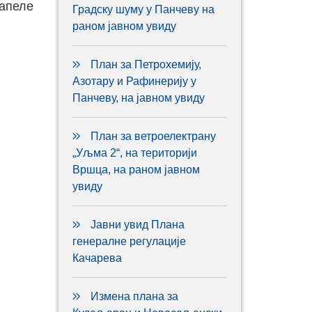
капеле
Градску шуму у Панчеву на
раном јавном увиду
План за Петрохемију,
Азотару и Рафинерију у
Панчеву, на јавном увиду
План за ветроелектрану
„Уљма 2“, на територији
Вршца, на раном јавном
увиду
Јавни увид Плана
генералне регулације
Качарева
Измена плана за