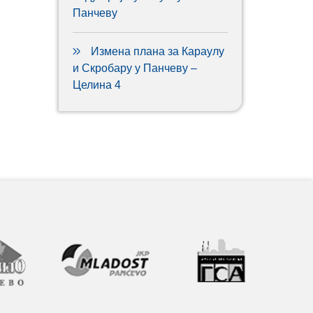
Панчеву
Измена плана за Караулу
и Скробару у Панчеву –
Целина 4