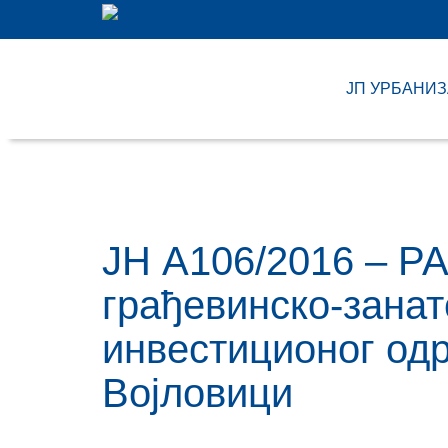
ЈП УРБАНИ
ЈН А106/2016 – 
грађевинско-занат
инвестиционог од
Војловици