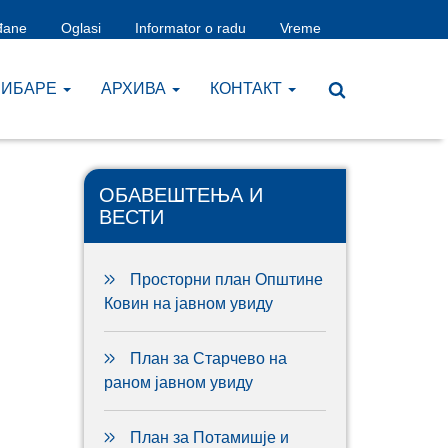
đane
Oglasi
Informator o radu
Vreme
ЧИБАРЕ
AРХИВА
КОНТАКТ
ОБАВЕШТЕЊА И
ВЕСТИ
Просторни план Општине
Ковин на јавном увиду
План за Старчево на
раном јавном увиду
План за Потамишје и