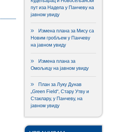
Кудељарац и Новосељански
пут иза Надела у Панчеву на
јавном увиду
Измена плана за Мису са
Новим гробљем у Панчеву
на јавном увиду
Измена плана за
Омољицу на јавном увиду
План за Луку Дунав
„Green Field“, Стару Утву и
Стаклару, у Панчеву, на
јавном увиду