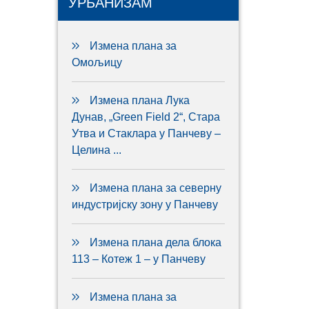
УРБАНИЗАМ
Измена плана за
Омољицу
Измена плана Лука
Дунав, „Green Field 2“, Стара
Утва и Стаклара у Панчеву –
Целина ...
Измена плана за северну
индустријску зону у Панчеву
Измена плана дела блока
113 – Котеж 1 – у Панчеву
Измена плана за