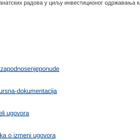
занатских радова у циљу инвестиционог одржавања 
ivzapodnosenjeponude
ursna-dokumentacija
li ugovora
ka o izmeni ugovora