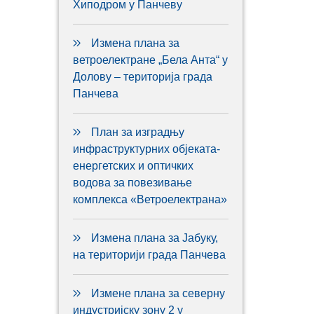
Хиподром у Панчеву
Измена плана за
ветроелектране „Бела Анта“ у
Долову – територија града
Панчева
План за изградњу
инфраструктурних објеката-
енергетских и оптичких
водова за повезивање
комплекса «Ветроелектрана»
Измена плана за Јабуку,
на територији града Панчева
Измене плана за северну
индустријску зону 2 у