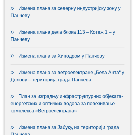
Измена плана за северну индустријску зону у
Панчеву
Измена плана дела блока 113 – Котеж 1 – у
Панчеву
Измена плана за Хиподром у Панчеву
Измена плана за ветроелектране „Бела Анта“ у
Долову – територија града Панчева
План за изградњу инфраструктурних објеката-
енергетских и оптичких водова за повезивање
комплекса «Ветроелектрана»
Измена плана за Јабуку, на територији града
Панчева