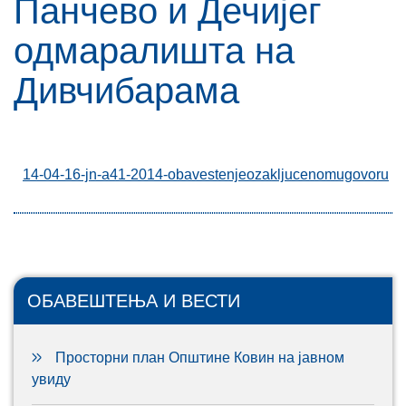
Панчево и Дечијег
одмаралишта на
Дивчибарама
14-04-16-jn-a41-2014-obavestenjeozakljucenomugovoru
ОБАВЕШТЕЊА И ВЕСТИ
Просторни план Општине Ковин на јавном
увиду