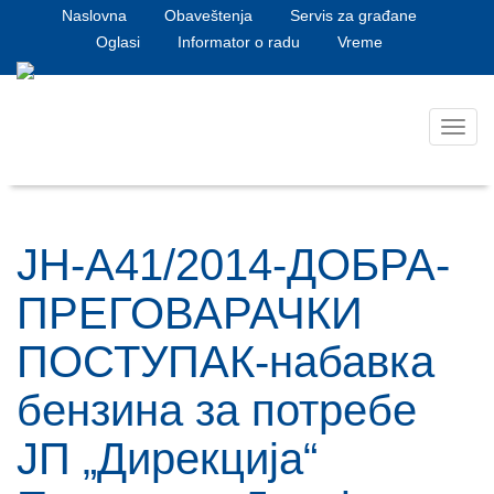
Naslovna
Obaveštenja
Servis za građane
Oglasi
Informator o radu
Vreme
Toggl
navig
ЈН-А41/2014-ДОБРА-
ПРЕГОВАРАЧКИ
ПОСТУПАК-набавка
бензина за потребе
ЈП „Дирекција“