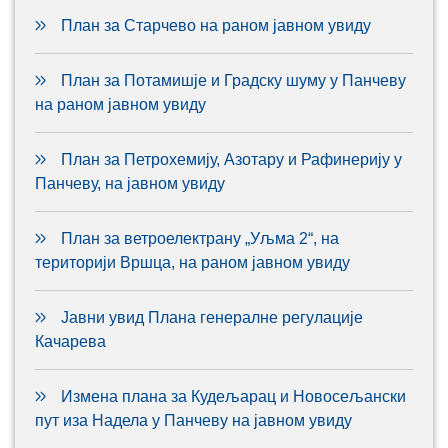
План за Старчево на раном јавном увиду
План за Потамишје и Градску шуму у Панчеву
на раном јавном увиду
План за Петрохемију, Азотару и Рафинерију у
Панчеву, на јавном увиду
План за ветроелектрану „Уљма 2“, на
територији Вршца, на раном јавном увиду
Јавни увид Плана генералне регулације
Качарева
Измена плана за Кудељарац и Новосељански
пут иза Надела у Панчеву на јавном увиду