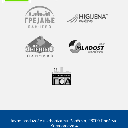
Javno preduzeće »Urbanizam« Pančevo, 26000 Pančevo,
Karađorđeva 4