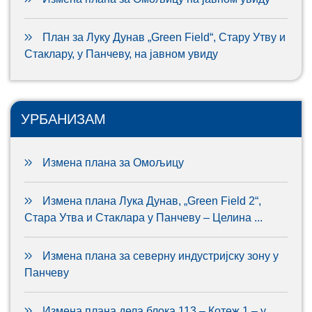
План за Луку Дунав „Green Field“, Стару Утву и
Стаклару, у Панчеву, на јавном увиду
УРБАНИЗАМ
Измена плана за Омољицу
Измена плана Лука Дунав, „Green Field 2“,
Стара Утва и Стаклара у Панчеву – Целина ...
Измена плана за северну индустријску зону у
Панчеву
Измена плана дела блока 113 – Котеж 1 – у