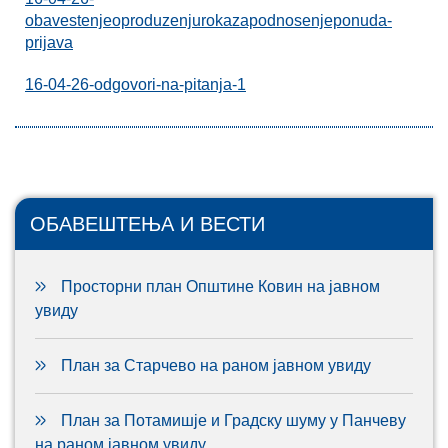
obavestenjeoproduzenjurokazapodnosenjeponuda-
prijava
16-04-26-odgovori-na-pitanja-1
ОБАВЕШТЕЊА И ВЕСТИ
Просторни план Општине Ковин на јавном
увиду
План за Старчево на раном јавном увиду
План за Потамишје и Градску шуму у Панчеву
на раном јавном увиду