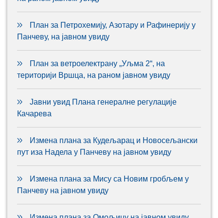
План за Петрохемију, Азотару и Рафинерију у
Панчеву, на јавном увиду
План за ветроелектрану „Уљма 2“, на
територији Вршца, на раном јавном увиду
Јавни увид Плана генералне регулације
Качарева
Измена плана за Кудељарац и Новосељански
пут иза Надела у Панчеву на јавном увиду
Измена плана за Мису са Новим гробљем у
Панчеву на јавном увиду
Измена плана за Омољицу на јавном увиду