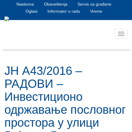
Naslovna
Obaveštenja
Servis za građane
Oglasi
Informator o radu
Vreme
Toggl
navig
ЈН А43/2016 –
РАДОВИ –
Инвестиционо
одржавање пословног
простора у улици