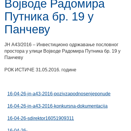
Војводе Радомира
Путника бр. 19 у
Панчеву
ЈН А43/2016 – Инвестиционо одржавање пословног
простора у улици Војводе Радомира Путника бр. 19 у
Панчеву
РОК ИСТИЧЕ 31.05.2016. године
16-04-26-jn-a43-2016-pozivzapodnosenjeponude
16-04-26-jn-a43-2016-konkursna-dokumentacija
16-04-26-sdirektor16051909311
16-04-26-