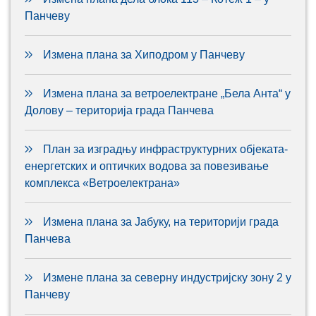
Панчеву
Измена плана за Хиподром у Панчеву
Измена плана за ветроелектране „Бела Анта“ у
Долову – територија града Панчева
План за изградњу инфраструктурних објеката-
енергетских и оптичких водова за повезивање
комплекса «Ветроелектрана»
Измена плана за Јабуку, на територији града
Панчева
Измене плана за северну индустријску зону 2 у
Панчеву