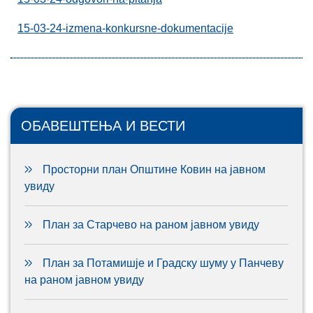
15-03-24-izmena-konkursne-dokumentacije
ОБАВЕШТЕЊА И ВЕСТИ
Просторни план Општине Ковин на јавном
увиду
План за Старчево на раном јавном увиду
План за Потамишје и Градску шуму у Панчеву
на раном јавном увиду