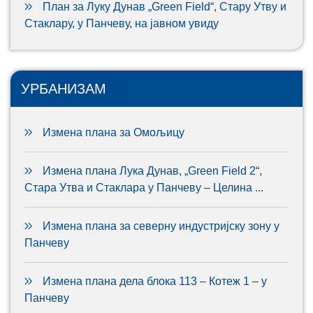
План за Луку Дунав „Green Field“, Стару Утву и
Стаклару, у Панчеву, на јавном увиду
УРБАНИЗАМ
Измена плана за Омољицу
Измена плана Лука Дунав, „Green Field 2“,
Стара Утва и Стаклара у Панчеву – Целина ...
Измена плана за северну индустријску зону у
Панчеву
Измена плана дела блока 113 – Котеж 1 – у
Панчеву