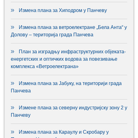
Измена плана за Хиподром у Панчеву
Измена плана за ветроелектране „Бела Анта“ у
Долову – територија града Панчева
План за изградњу инфраструктурних објеката-
енергетских и оптичких водова за повезивање
комплекса «Ветроелектрана»
Измена плана за Јабуку, на територији града
Панчева
Измене плана за северну индустријску зону 2 у
Панчеву
Измена плана за Караулу и Скробару у