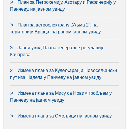
План за Петрохемију, Азотару и Рафинерију у
Панчеву, на јавном увиду
План за ветроелектрану „Уљма 2“, на
територији Вршца, на раном јавном увиду
Јавни увид Плана генералне регулације
Качарева
Измена плана за Кудељарац и Новосељански
пут иза Надела у Панчеву на јавном увиду
Измена плана за Мису са Новим гробљем у
Панчеву на јавном увиду
Измена плана за Омољицу на јавном увиду