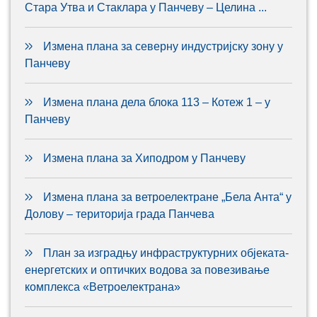
Стара Утва и Стаклара у Панчеву – Целина ...
Измена плана за северну индустријску зону у
Панчеву
Измена плана дела блока 113 – Котеж 1 – у
Панчеву
Измена плана за Хиподром у Панчеву
Измена плана за ветроелектране „Бела Анта“ у
Долову – територија града Панчева
План за изградњу инфраструктурних објеката-
енергетских и оптичких водова за повезивање
комплекса «Ветроелектрана»