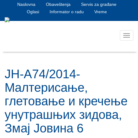
Naslovna
Obaveštenja
Servis za građane
Oglasi
Informator o radu
Vreme
Toggl
navig
ЈН-А74/2014-
Малтерисање,
глетовање и кречење
унутрашњих зидова,
Змај Јовина 6