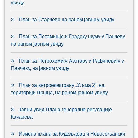
увиду
План за Старчево на раном јавном увиду
План за Потамишје и Градску шуму у Панчеву
на раном јавном увиду
План за Петрохемију, Азотару и Рафинерију у
Панчеву, на јавном увиду
План за ветроелектрану „Уљма 2“, на
територији Вршца, на раном јавном увиду
Јавни увид Плана генералне регулације
Качарева
Измена плана за Кудељарац и Новосељански