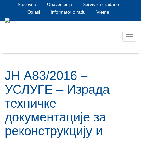
Naslovna
Obaveštenja
Servis za građane
Oglasi
Informator o radu
Vreme
Toggl
navig
ЈН А83/2016 –
УСЛУГЕ – Израда
техничке
документације за
реконструкцију и