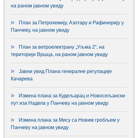
на раном јавном увиду
План за Петрохемију, Азотару и Рафинерију у
Панчеву, на јавном увиду
План за ветроелектрану „Уљма 2“, на
територији Вршца, на раном јавном увиду
Јавни увид Плана генералне регулације
Качарева
Измена плана за Кудељарац и Новосељански
пут иза Надела у Панчеву на јавном увиду
Измена плана за Мису са Новим гробљем у
Панчеву на јавном увиду