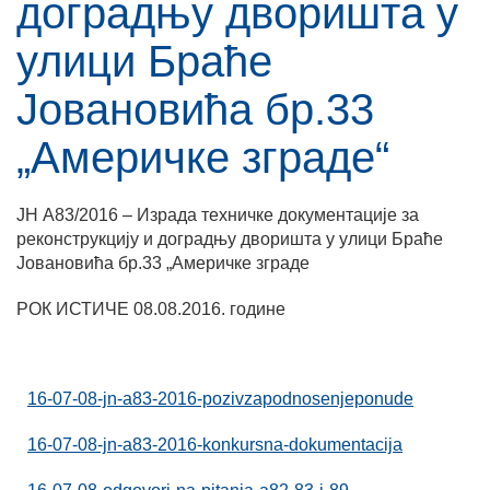
доградњу дворишта у
улици Браће
Јовановића бр.33
„Америчке зграде“
ЈН А83/2016 – Израда техничке документације за
реконструкцију и доградњу дворишта у улици Браће
Јовановића бр.33 „Америчке зграде
РОК ИСТИЧЕ 08.08.2016. године
16-07-08-jn-a83-2016-pozivzapodnosenjeponude
16-07-08-jn-a83-2016-konkursna-dokumentacija