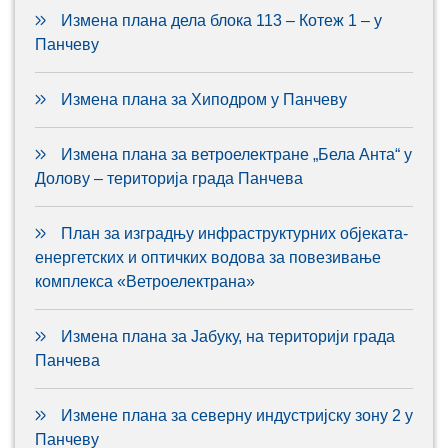
Измена плана дела блока 113 – Котеж 1 – у
Панчеву
Измена плана за Хиподром у Панчеву
Измена плана за ветроелектране „Бела Анта“ у
Долову – територија града Панчева
План за изградњу инфраструктурних објеката-
енергетских и оптичких водова за повезивање
комплекса «Ветроелектрана»
Измена плана за Јабуку, на територији града
Панчева
Измене плана за северну индустријску зону 2 у
Панчеву