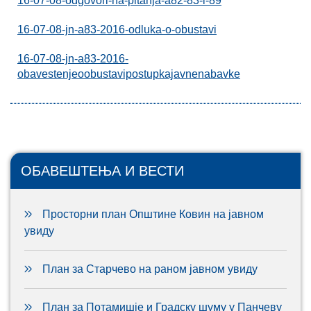
16-07-08-odgovori-na-pitanja-a82-83-i-89
16-07-08-jn-a83-2016-odluka-o-obustavi
16-07-08-jn-a83-2016-
obavestenjeoobustavipostupkajavnenabavke
ОБАВЕШТЕЊА И ВЕСТИ
Просторни план Општине Ковин на јавном
увиду
План за Старчево на раном јавном увиду
План за Потамишје и Градску шуму у Панчеву