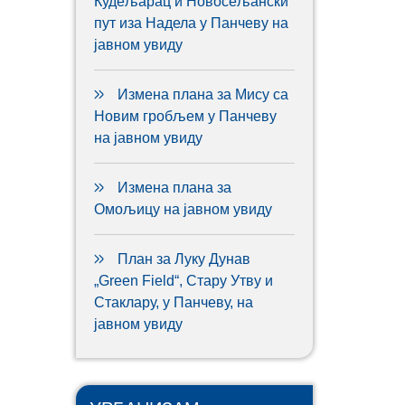
Кудељарац и Новосељански
пут иза Надела у Панчеву на
јавном увиду
Измена плана за Мису са
Новим гробљем у Панчеву
на јавном увиду
Измена плана за
Омољицу на јавном увиду
План за Луку Дунав
„Green Field“, Стару Утву и
Стаклару, у Панчеву, на
јавном увиду