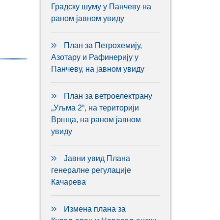
Градску шуму у Панчеву на
раном јавном увиду
План за Петрохемију,
Азотару и Рафинерију у
Панчеву, на јавном увиду
План за ветроелектрану
„Уљма 2“, на територији
Вршца, на раном јавном
увиду
Јавни увид Плана
генералне регулације
Качарева
Измена плана за