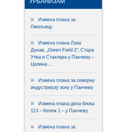
УРБАНИЗАМ
Измена плана за
Омољицу
Измена плана Лука
Дунав, „Green Field 2“, Стара
Утва и Стаклара у Панчеву –
Целина ...
Измена плана за северну
индустријску зону у Панчеву
Измена плана дела блока
113 – Котеж 1 – у Панчеву
Измена плана за