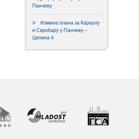
Панчеву
Измена плана за Караулу
и Скробару у Панчеву –
Целина 4