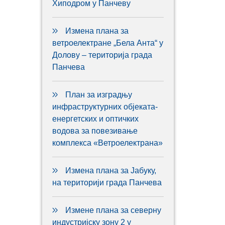
Хиподром у Панчеву
Измена плана за
ветроелектране „Бела Анта“ у
Долову – територија града
Панчева
План за изградњу
инфраструктурних објеката-
енергетских и оптичких
водова за повезивање
комплекса «Ветроелектрана»
Измена плана за Јабуку,
на територији града Панчева
Измене плана за северну
индустријску зону 2 у