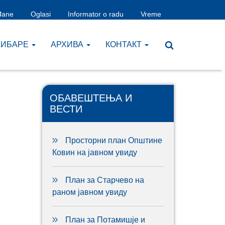
đane
Oglasi
Informator o radu
Vreme
ЧИБАРЕ
AРХИВА
КОНТАКТ
ОБАВЕШТЕЊА И
ВЕСТИ
Просторни план Општине
Ковин на јавном увиду
План за Старчево на
раном јавном увиду
План за Потамишје и