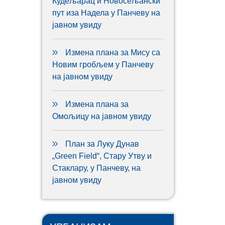
Кудељарац и Новосељански
пут иза Надела у Панчеву на
јавном увиду
Измена плана за Мису са
Новим гробљем у Панчеву
на јавном увиду
Измена плана за
Омољицу на јавном увиду
План за Луку Дунав
„Green Field“, Стару Утву и
Стаклару, у Панчеву, на
јавном увиду