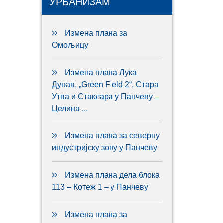
УРБАНИЗАМ
Измена плана за
Омољицу
Измена плана Лука
Дунав, „Green Field 2“, Стара
Утва и Стаклара у Панчеву –
Целина ...
Измена плана за северну
индустријску зону у Панчеву
Измена плана дела блока
113 – Котеж 1 – у Панчеву
Измена плана за