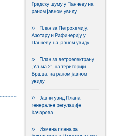
Градску шуму у Панчеву на
раном јавном увиду
План за Петрохемију,
Азотару и Рафинерију у
Панчеву, на јавном увиду
План за ветроелектрану
„Уљма 2“, на територији
Вршца, на раном јавном
увиду
Јавни увид Плана
генералне регулације
Качарева
Измена плана за