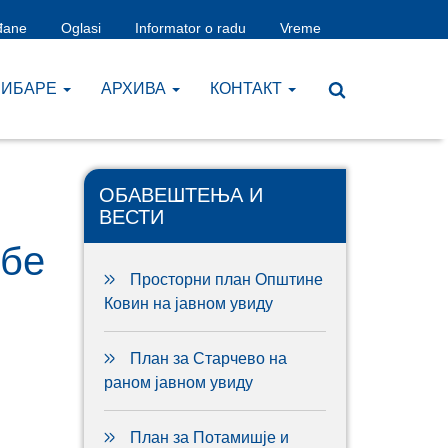
đane
Oglasi
Informator o radu
Vreme
ЧИБАРЕ
AРХИВА
КОНТАКТ
ОБАВЕШТЕЊА И
ВЕСТИ
ебе
Просторни план Општине
Ковин на јавном увиду
План за Старчево на
раном јавном увиду
План за Потамишје и