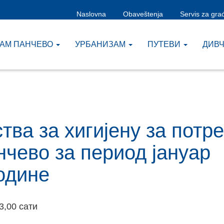
Naslovna
Obaveštenja
Servis za gra
ЗАМ ПАНЧЕВО
УРБАНИЗАМ
ПУТЕВИ
ДИВ
тва за хигијену за потр
нчево за период јануар
године
3,00 сати