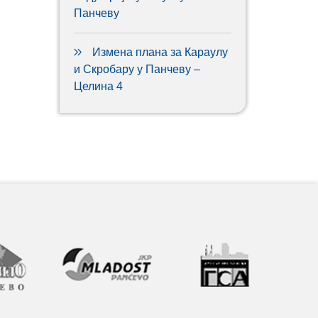
Панчеву
Измена плана за Караулу
и Скробару у Панчеву –
Целина 4