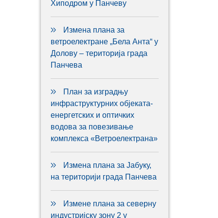
Хиподром у Панчеву
Измена плана за
ветроелектране „Бела Анта“ у
Долову – територија града
Панчева
План за изградњу
инфраструктурних објеката-
енергетских и оптичких
водова за повезивање
комплекса «Ветроелектрана»
Измена плана за Јабуку,
на територији града Панчева
Измене плана за северну
индустријску зону 2 у