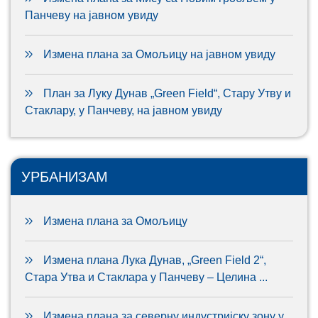
Панчеву на јавном увиду
Измена плана за Омољицу на јавном увиду
План за Луку Дунав „Green Field“, Стару Утву и
Стаклару, у Панчеву, на јавном увиду
УРБАНИЗАМ
Измена плана за Омољицу
Измена плана Лука Дунав, „Green Field 2“,
Стара Утва и Стаклара у Панчеву – Целина ...
Измена плана за северну индустријску зону у