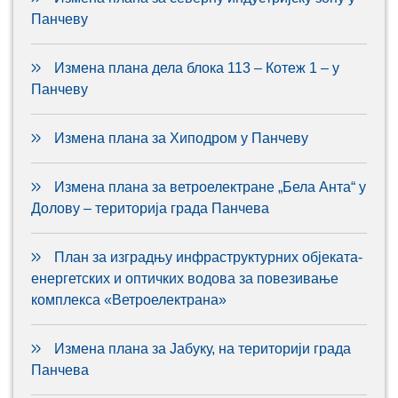
Панчеву
Измена плана дела блока 113 – Котеж 1 – у
Панчеву
Измена плана за Хиподром у Панчеву
Измена плана за ветроелектране „Бела Анта“ у
Долову – територија града Панчева
План за изградњу инфраструктурних објеката-
енергетских и оптичких водова за повезивање
комплекса «Ветроелектрана»
Измена плана за Јабуку, на територији града
Панчева