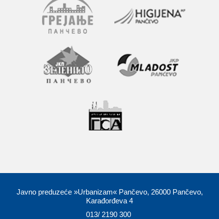
Javno preduzeće »Urbanizam« Pančevo, 26000 Pančevo,
Karađorđeva 4
013/ 2190 300