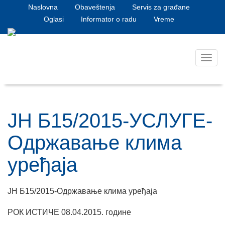
Naslovna
Obaveštenja
Servis za građane
Oglasi
Informator o radu
Vreme
Toggl
navig
ЈН Б15/2015-УСЛУГЕ-
Oдржавање клима
уређаја
ЈН Б15/2015-Oдржавање клима уређаја
РОК ИСТИЧЕ 08.04.2015. године