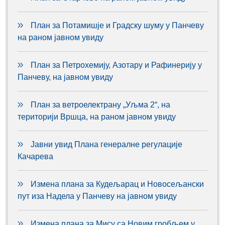
План за Потамишје и Градску шуму у Панчеву
на раном јавном увиду
План за Петрохемију, Азотару и Рафинерију у
Панчеву, на јавном увиду
План за ветроелектрану „Уљма 2“, на
територији Вршца, на раном јавном увиду
Јавни увид Плана генералне регулације
Качарева
Измена плана за Кудељарац и Новосељански
пут иза Надела у Панчеву на јавном увиду
Измена плана за Мису са Новим гробљем у