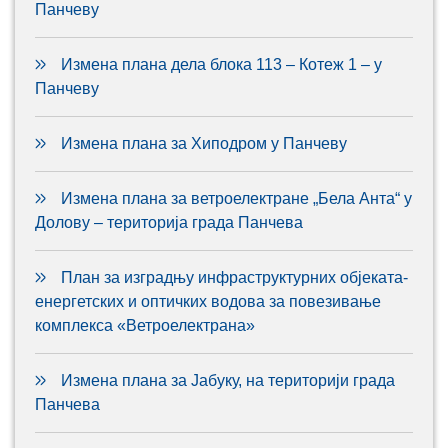
Панчеву
Измена плана дела блока 113 – Котеж 1 – у
Панчеву
Измена плана за Хиподром у Панчеву
Измена плана за ветроелектране „Бела Анта“ у
Долову – територија града Панчева
План за изградњу инфраструктурних објеката-
енергетских и оптичких водова за повезивање
комплекса «Ветроелектрана»
Измена плана за Јабуку, на територији града
Панчева