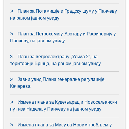
План за Потамишје и Градску шуму у Панчеву
на раном јавном увиду
План за Петрохемију, Азотару и Рафинерију у
Панчеву, на јавном увиду
План за ветроелектрану „Уљма 2“, на
територији Вршца, на раном јавном увиду
Јавни увид Плана генералне регулације
Качарева
Измена плана за Кудељарац и Новосељански
пут иза Надела у Панчеву на јавном увиду
Измена плана за Мису са Новим гробљем у