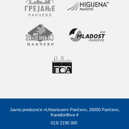
Javno preduzeće »Urbanizam« Pančevo, 26000 Pančevo,
Karađorđeva 4
013/ 2190 300