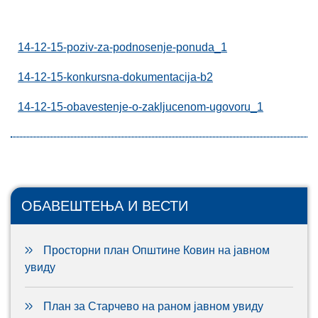
14-12-15-poziv-za-podnosenje-ponuda_1
14-12-15-konkursna-dokumentacija-b2
14-12-15-obavestenje-o-zakljucenom-ugovoru_1
ОБАВЕШТЕЊА И ВЕСТИ
Просторни план Општине Ковин на јавном
увиду
План за Старчево на раном јавном увиду