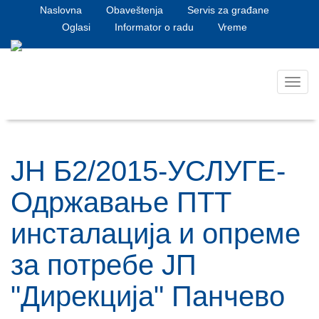
Naslovna
Obaveštenja
Servis za građane
Oglasi
Informator o radu
Vreme
Toggl
navig
ЈН Б2/2015-УСЛУГЕ-
Одржавање ПТТ
инсталација и опреме
за потребе ЈП
"Дирекција" Панчево