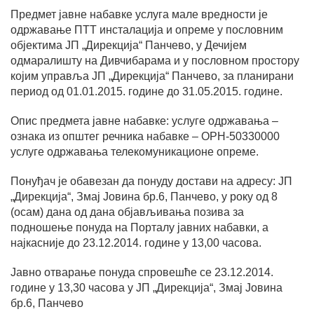
Предмет јавне набавке услуга мале вредности је
одржавање ПТТ инсталација и опреме у пословним
објектима ЈП „Дирекција“ Панчево, у Дечијем
одмаралишту на Дивчибарама и у пословном простору
којим управља ЈП „Дирекција“ Панчево, за планирани
период од 01.01.2015. године до 31.05.2015. године.
Опис предмета јавне набавке: услуге одржавања –
ознака из општег речника набавке – ОРН-50330000
услуге одржавања телекомуникационе опреме.
Понуђач је обавезан да понуду достави на адресу: ЈП
„Дирекција“, Змај Јовина бр.6, Панчево, у року од 8
(осам) дана од дана објављивања позива за
подношење понуда на Порталу јавних набавки, а
најкасније до 23.12.2014. године у 13,00 часова.
Јавно отварање понуда спровешће се 23.12.2014.
године у 13,30 часова у ЈП „Дирекција“, Змај Јовина
бр.6, Панчево