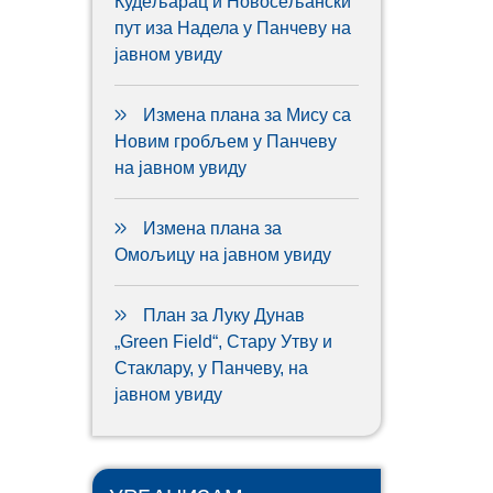
Кудељарац и Новосељански
пут иза Надела у Панчеву на
јавном увиду
Измена плана за Мису са
Новим гробљем у Панчеву
на јавном увиду
Измена плана за
Омољицу на јавном увиду
План за Луку Дунав
„Green Field“, Стару Утву и
Стаклару, у Панчеву, на
јавном увиду