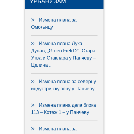
УРБАНИЗАМ
Измена плана за
Омољицу
Измена плана Лука
Дунав, „Green Field 2“, Стара
Утва и Стаклара у Панчеву –
Целина ...
Измена плана за северну
индустријску зону у Панчеву
Измена плана дела блока
113 – Котеж 1 – у Панчеву
Измена плана за