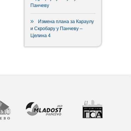
Панчеву
Измена плана за Караулу
и Скробару у Панчеву –
Целина 4