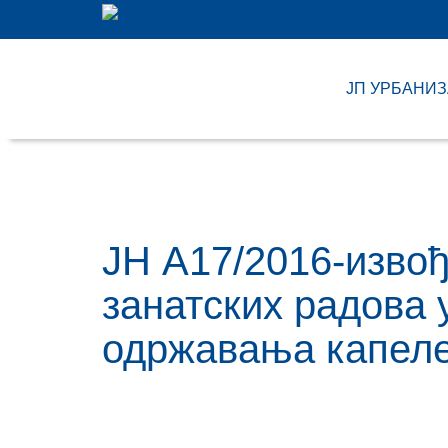
ЈП УРБАНИ
ЈН A17/2016-изво
занатских радова 
одржавања капеле