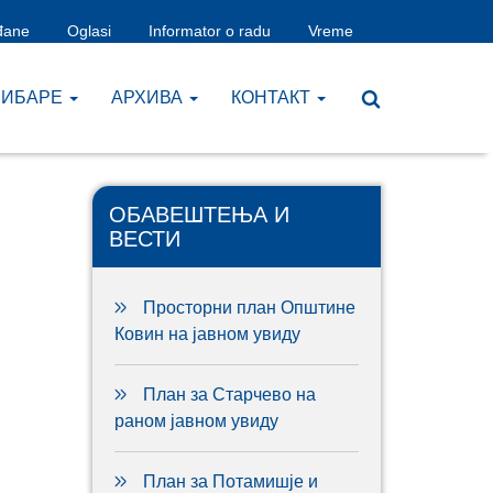
đane
Oglasi
Informator o radu
Vreme
ЧИБАРЕ
AРХИВА
КОНТАКТ
ОБАВЕШТЕЊА И
ВЕСТИ
Просторни план Општине
Ковин на јавном увиду
План за Старчево на
раном јавном увиду
План за Потамишје и