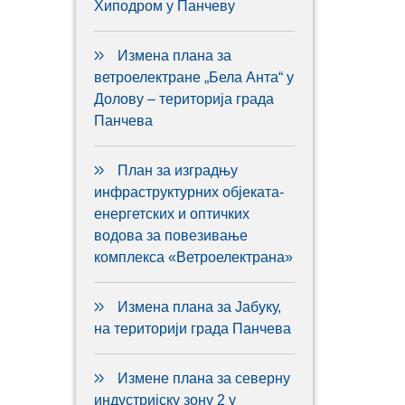
Хиподром у Панчеву
Измена плана за
ветроелектране „Бела Анта“ у
Долову – територија града
Панчева
План за изградњу
инфраструктурних објеката-
енергетских и оптичких
водова за повезивање
комплекса «Ветроелектрана»
Измена плана за Јабуку,
на територији града Панчева
Измене плана за северну
индустријску зону 2 у