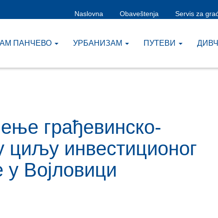
Naslovna
Obaveštenja
Servis za gra
ЗАМ ПАНЧЕВО
УРБАНИЗАМ
ПУТЕВИ
ДИВ
ђење грађевинско-
у циљу инвестиционог
 у Војловици