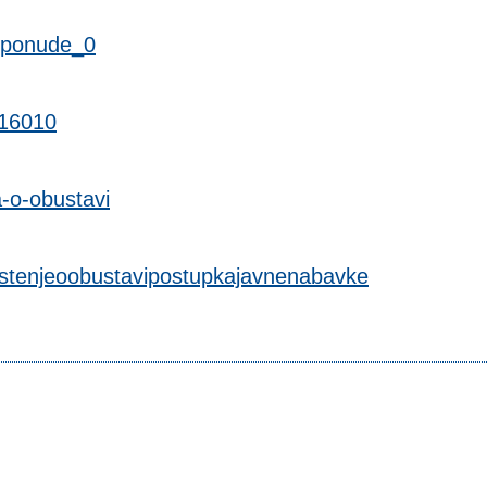
eponude_0
916010
-o-obustavi
stenjeoobustavipostupkajavnenabavke