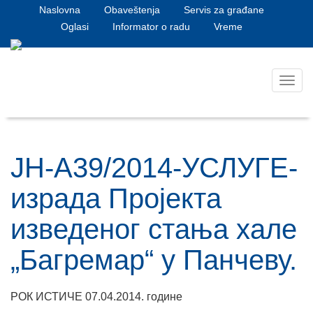
Naslovna
Obaveštenja
Servis za građane
Oglasi
Informator o radu
Vreme
Toggl
navig
ЈН-A39/2014-УСЛУГЕ-
израда Пројекта
изведеног стања хале
„Багремар“ у Панчеву.
РОК ИСТИЧЕ 07.04.2014. године