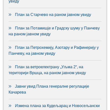
увиду
План за Старчево на раном јавном увиду
План за Потамишје и Градску шуму у Панчеву
на раном јавном увиду
План за Петрохемију, Азотару и Рафинерију у
Панчеву, на јавном увиду
План за ветроелектрану „Уљма 2“, на
територији Вршца, на раном јавном увиду
Јавни увид Плана генералне регулације
Качарева
Измена плана за Кудељарац и Новосељански