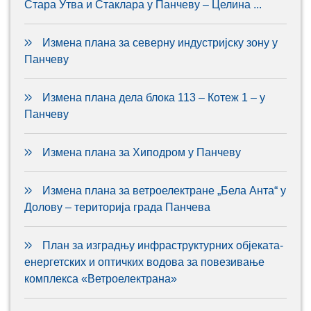
Стара Утва и Стаклара у Панчеву – Целина ...
Измена плана за северну индустријску зону у
Панчеву
Измена плана дела блока 113 – Котеж 1 – у
Панчеву
Измена плана за Хиподром у Панчеву
Измена плана за ветроелектране „Бела Анта“ у
Долову – територија града Панчева
План за изградњу инфраструктурних објеката-
енергетских и оптичких водова за повезивање
комплекса «Ветроелектрана»