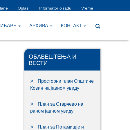
đane
Oglasi
Informator o radu
Vreme
ЧИБАРЕ
AРХИВА
КОНТАКТ
ОБАВЕШТЕЊА И
ВЕСТИ
Просторни план Општине
Ковин на јавном увиду
План за Старчево на
раном јавном увиду
План за Потамишје и