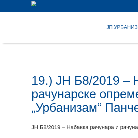
ЈП УРБАНИ
19.) ЈН Б8/2019 –
рачунарске опрем
„Урбанизам“ Панч
ЈН Б8/2019 – Набавка рачунара и рачун