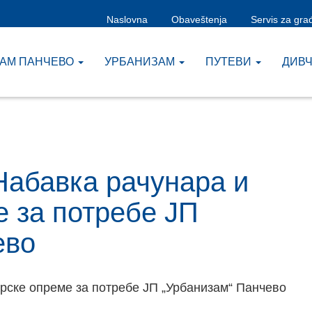
Naslovna
Obaveštenja
Servis za gra
ЗАМ ПАНЧЕВО
УРБАНИЗАМ
ПУТЕВИ
ДИВ
 Набавка рачунара и
е за потребе ЈП
ево
арске опреме за потребе ЈП „Урбанизам“ Панчево