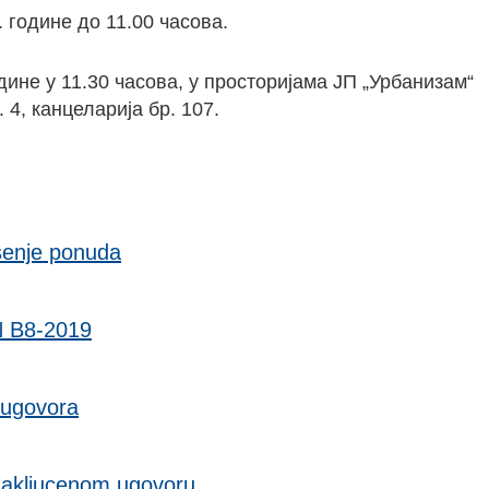
 године до 11.00 часова.
дине у 11.30 часова, у просторијама ЈП „Урбанизам“
 4, канцеларија бр. 107.
senje ponuda
N B8-2019
 ugovora
zakljucenom ugovoru