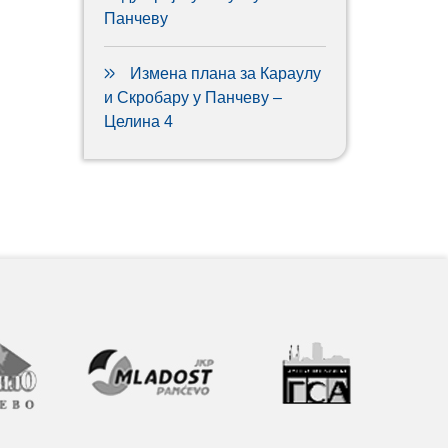
Панчеву
Измена плана за Караулу
и Скробару у Панчеву –
Целина 4