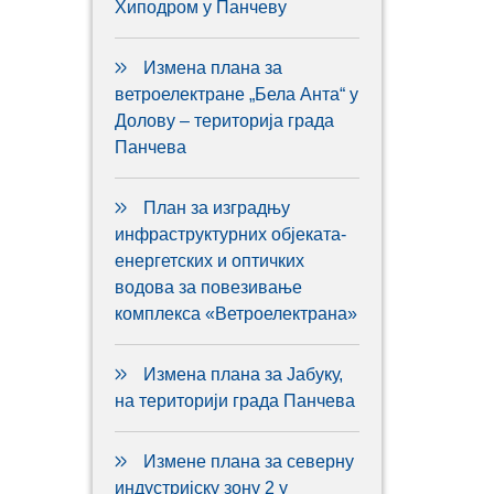
Хиподром у Панчеву
Измена плана за
ветроелектране „Бела Анта“ у
Долову – територија града
Панчева
План за изградњу
инфраструктурних објеката-
енергетских и оптичких
водова за повезивање
комплекса «Ветроелектрана»
Измена плана за Јабуку,
на територији града Панчева
Измене плана за северну
индустријску зону 2 у