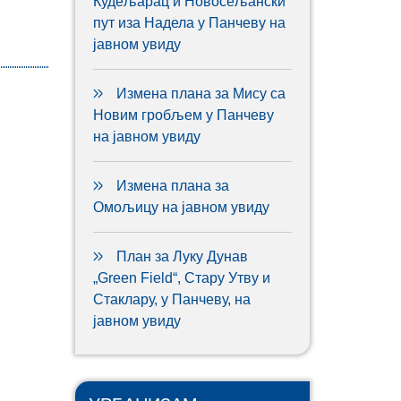
Кудељарац и Новосељански
пут иза Надела у Панчеву на
јавном увиду
Измена плана за Мису са
Новим гробљем у Панчеву
на јавном увиду
Измена плана за
Омољицу на јавном увиду
План за Луку Дунав
„Green Field“, Стару Утву и
Стаклару, у Панчеву, на
јавном увиду