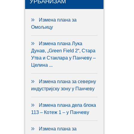
УРБАНИЗАМ
Измена плана за
Омољицу
Измена плана Лука
Дунав, „Green Field 2“, Стара
Утва и Стаклара у Панчеву –
Целина ...
Измена плана за северну
индустријску зону у Панчеву
Измена плана дела блока
113 – Котеж 1 – у Панчеву
Измена плана за