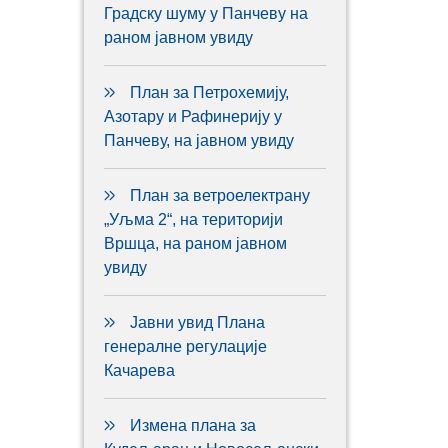
Градску шуму у Панчеву на
раном јавном увиду
План за Петрохемију,
Азотару и Рафинерију у
Панчеву, на јавном увиду
План за ветроелектрану
„Уљма 2“, на територији
Вршца, на раном јавном
увиду
Јавни увид Плана
генералне регулације
Качарева
Измена плана за