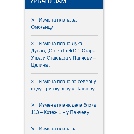
УРБАНИЗАМ
Измена плана за
Омољицу
Измена плана Лука
Дунав, „Green Field 2“, Стара
Утва и Стаклара у Панчеву –
Целина ...
Измена плана за северну
индустријску зону у Панчеву
Измена плана дела блока
113 – Котеж 1 – у Панчеву
Измена плана за