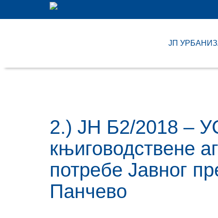
ЈП УРБАНИ
2.) ЈН Б2/2018 –
књиговодствене аг
потребе Јавног пр
Панчево