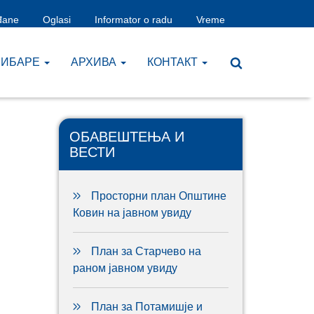
đane
Oglasi
Informator o radu
Vreme
ЧИБАРЕ
AРХИВА
КОНТАКТ
ОБАВЕШТЕЊА И
ВЕСТИ
Просторни план Општине
Ковин на јавном увиду
План за Старчево на
раном јавном увиду
План за Потамишје и