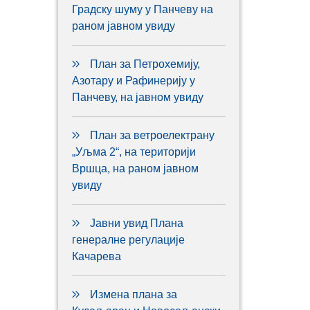
Градску шуму у Панчеву на
раном јавном увиду
План за Петрохемију,
Азотару и Рафинерију у
Панчеву, на јавном увиду
План за ветроелектрану
„Уљма 2“, на територији
Вршца, на раном јавном
увиду
Јавни увид Плана
генералне регулације
Качарева
Измена плана за