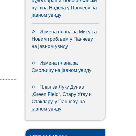
Кудељарац и Новосељански
пут иза Надела у Панчеву на
јавном увиду
Измена плана за Мису са
Новим гробљем у Панчеву
на јавном увиду
Измена плана за
Омољицу на јавном увиду
План за Луку Дунав
„Green Field“, Стару Утву и
Стаклару, у Панчеву, на
јавном увиду