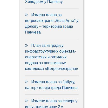
Хиподром у Панчеву
Измена плана за
ветроелектране „Бела Анта“ у
Долову – територија града
Панчева
План за изградњу
инфраструктурних објеката-
енергетских и оптичких
водова за повезивање
комплекса «Ветроелектрана»
Измена плана за Јабуку,
на територији града Панчева
Измене плана за северну
индустријску зону 2 у