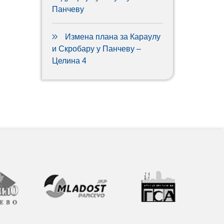
Панчеву
Измена плана за Караулу
и Скробару у Панчеву –
Целина 4