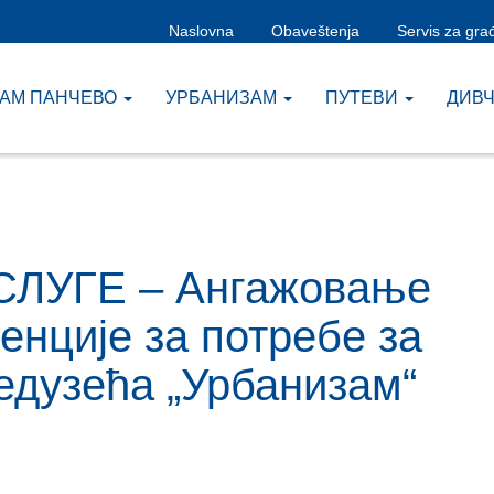
Naslovna
Obaveštenja
Servis za gra
ЗАМ ПАНЧЕВО
УРБАНИЗАМ
ПУТЕВИ
ДИВ
 УСЛУГЕ – Ангажовање
енције за потребе за
едузећа „Урбанизам“