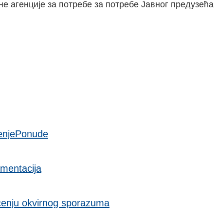
е агенције за потребе за потребе Јавног предузећа
enjePonude
mentacija
cenju okvirnog sporazuma