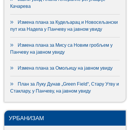
Качарева
Измена плана за Кудељарац и Новосељански
пут иза Надела у Панчеву на јавном увиду
Измена плана за Мису са Новим гробљем у
Панчеву на јавном увиду
Измена плана за Омољицу на јавном увиду
План за Луку Дунав „Green Field“, Стару Утву и
Стаклару, у Панчеву, на јавном увиду
УРБАНИЗАМ