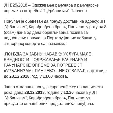
ЈН Б25/2018 – Одржавање рачунара и рачунарске
опреме за потребе ЈП „Урбанизам“ Панчево
Понуђач је обавезан да понуду достави на адресу: ЈП
„Урбанизам“, Карађорђева број 4, Панчево, у року од 8
(осам) дана од дана објављивања позива за
подношење понуда на Порталу јавних набавки, у
затвореној коверти са назнаком:
„ПОНУДА ЗА ЈАВНУ НАБАВКУ УСЛУГА МАЛЕ
ВРЕДНОСТИ – ОДРЖАВАЊЕ РАЧУНАРА И
РАЧУНАРСКЕ ОПРЕМЕ ЗА ПОТРЕБЕ ЈП
«УРБАНИЗАМ» ПАНЧЕВО – НЕ ОТВАРАЈ“, најкасније
до
28
.12.2018.
год. у
1
3
,00
часова.
Јавно отварање понуда спровешће се на дан истека
рока, дана
28.12.2018.
године у
13,30
часова у ЈП
„Урбанизам“, Карађорђева број 4, Панчево, уз
присуство овлашћених представника понуђача.