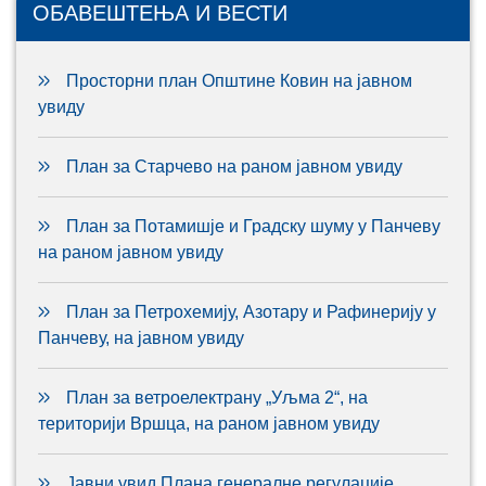
ОБАВЕШТЕЊА И ВЕСТИ
Просторни план Општине Ковин на јавном
увиду
План за Старчево на раном јавном увиду
План за Потамишје и Градску шуму у Панчеву
на раном јавном увиду
План за Петрохемију, Азотару и Рафинерију у
Панчеву, на јавном увиду
План за ветроелектрану „Уљма 2“, на
територији Вршца, на раном јавном увиду
Јавни увид Плана генералне регулације