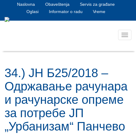
Naslovna
Obaveštenja
Servis za građane
Oglasi
Informator o radu
Vreme
Toggl
navig
34.) ЈН Б25/2018 –
Одржавање рачунара
и рачунарске опреме
за потребе ЈП
„Урбанизам“ Панчево