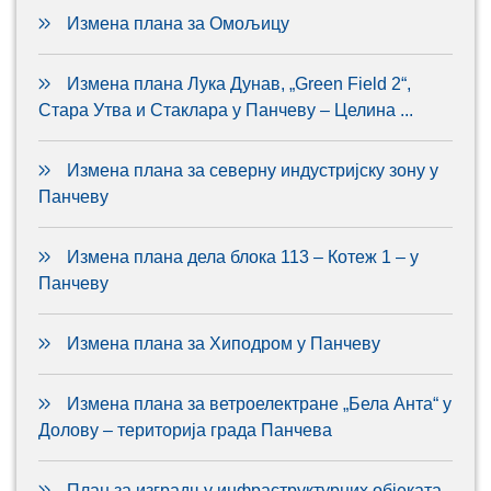
Измена плана за Омољицу
Измена плана Лука Дунав, „Green Field 2“,
Стара Утва и Стаклара у Панчеву – Целина ...
Измена плана за северну индустријску зону у
Панчеву
Измена плана дела блока 113 – Котеж 1 – у
Панчеву
Измена плана за Хиподром у Панчеву
Измена плана за ветроелектране „Бела Анта“ у
Долову – територија града Панчева
План за изградњу инфраструктурних објеката-