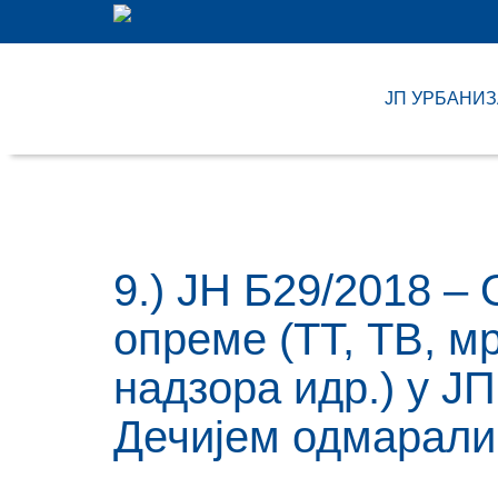
ЈП УРБАНИ
9.) ЈН Б29/2018 –
опреме (ТТ, ТВ, м
надзора идр.) у Ј
Дечијем одмарали