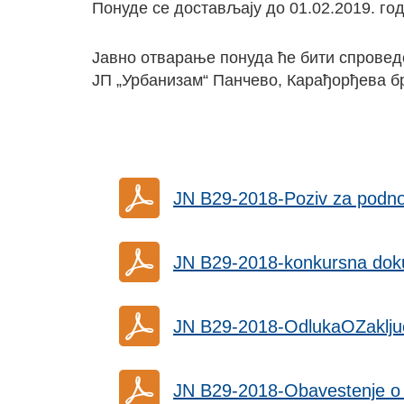
Понуде се достављају до 01.02.2019. год
Јавно отварање понуда ће бити спроведе
ЈП „Урбанизам“ Панчево, Карађорђева бр
JN B29-2018-Poziv za podn
JN B29-2018-konkursna dok
JN B29-2018-OdlukaOZaklj
JN B29-2018-Obavestenje o