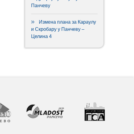
Панчеву
Измена плана за Караулу
и Скробару у Панчеву –
Целина 4