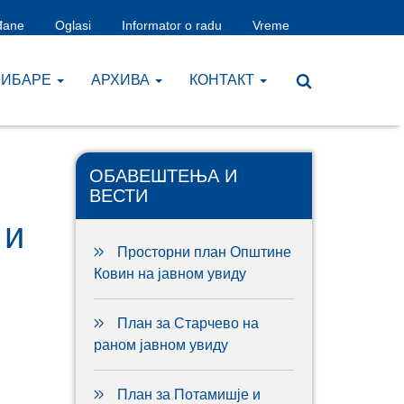
đane
Oglasi
Informator o radu
Vreme
ЧИБАРЕ
AРХИВА
КОНТАКТ
ОБАВЕШТЕЊА И
ВЕСТИ
 и
Просторни план Општине
Ковин на јавном увиду
План за Старчево на
раном јавном увиду
План за Потамишје и