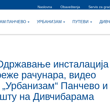
Naslovna
Obaveštenja
Servis za gra
ЗАМ ПАНЧЕВО
УРБАНИЗАМ
ПУТЕВИ
ДИВ
 Одржавање инсталација
реже рачунара, видео
П „Урбанизам“ Панчево и
шту на Дивчибарама