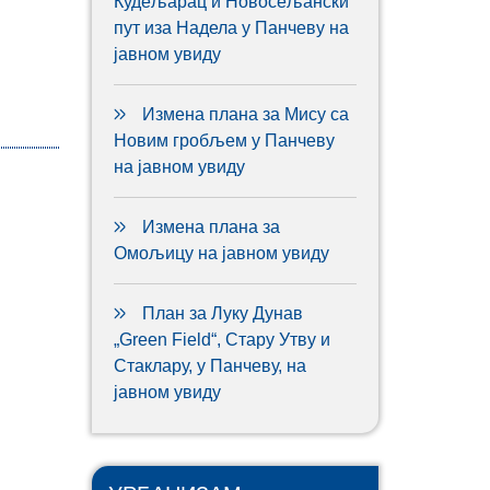
Кудељарац и Новосељански
пут иза Надела у Панчеву на
јавном увиду
Измена плана за Мису са
Новим гробљем у Панчеву
на јавном увиду
Измена плана за
Омољицу на јавном увиду
План за Луку Дунав
„Green Field“, Стару Утву и
Стаклару, у Панчеву, на
јавном увиду