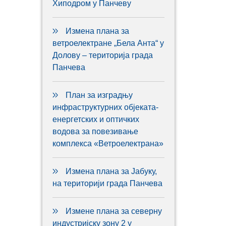
Хиподром у Панчеву
Измена плана за
ветроелектране „Бела Анта“ у
Долову – територија града
Панчева
План за изградњу
инфраструктурних објеката-
енергетских и оптичких
водова за повезивање
комплекса «Ветроелектрана»
Измена плана за Јабуку,
на територији града Панчева
Измене плана за северну
индустријску зону 2 у