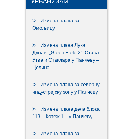
УРБАНИЗАМ
Измена плана за
Омољицу
Измена плана Лука
Дунав, „Green Field 2“, Стара
Утва и Стаклара у Панчеву –
Целина ...
Измена плана за северну
индустријску зону у Панчеву
Измена плана дела блока
113 – Котеж 1 – у Панчеву
Измена плана за