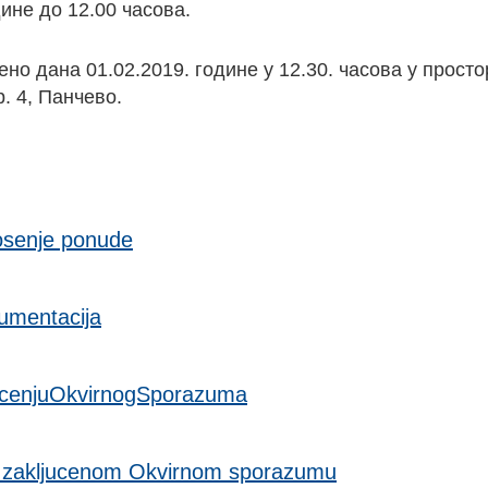
ине до 12.00 часова.
но дана 01.02.2019. године у 12.30. часова у просто
. 4, Панчево.
osenje ponude
umentacija
ucenjuOkvirnogSporazuma
 zakljucenom Okvirnom sporazumu