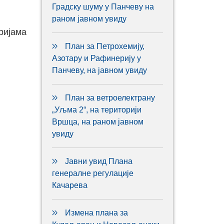
Градску шуму у Панчеву на
раном јавном увиду
ријама
План за Петрохемију,
Азотару и Рафинерију у
Панчеву, на јавном увиду
План за ветроелектрану
„Уљма 2“, на територији
Вршца, на раном јавном
увиду
Јавни увид Плана
генералне регулације
Качарева
Измена плана за