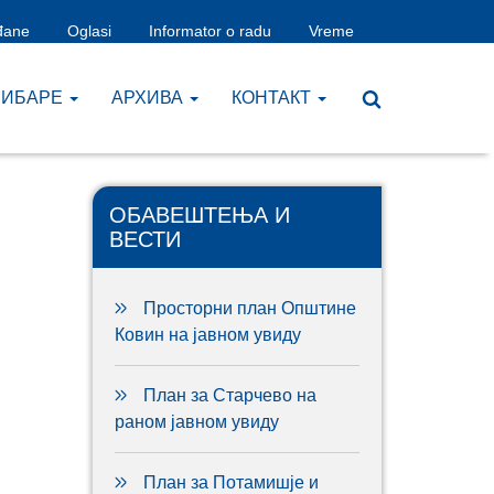
đane
Oglasi
Informator o radu
Vreme
ЧИБАРЕ
AРХИВА
КОНТАКТ
ОБАВЕШТЕЊА И
ВЕСТИ
Просторни план Општине
Ковин на јавном увиду
План за Старчево на
раном јавном увиду
План за Потамишје и