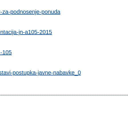
v-za-podnosenje-ponuda
tacija-jn-a105-2015
e-105
stavi-postupka-javne-nabavke_0