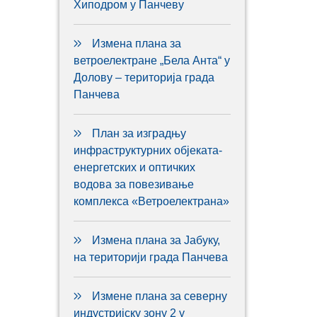
Хиподром у Панчеву
Измена плана за
ветроелектране „Бела Анта“ у
Долову – територија града
Панчева
План за изградњу
инфраструктурних објеката-
енергетских и оптичких
водова за повезивање
комплекса «Ветроелектрана»
Измена плана за Јабуку,
на територији града Панчева
Измене плана за северну
индустријску зону 2 у