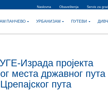
Naslovna
Obaveštenja
Servis za gra
ЗАМ ПАНЧЕВО
УРБАНИЗАМ
ПУТЕВИ
ДИВ
УГЕ-Израда пројекта
г места државног пута
 Црепајског пута