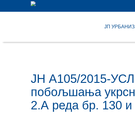
ЈП УРБАНИ
JН А105/2015-УСЛ
побољшања укрсно
2.А реда бр. 130 и