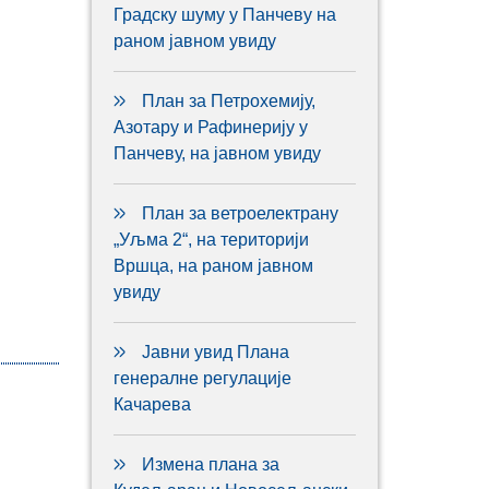
Градску шуму у Панчеву на
раном јавном увиду
План за Петрохемију,
Азотару и Рафинерију у
Панчеву, на јавном увиду
План за ветроелектрану
„Уљма 2“, на територији
Вршца, на раном јавном
увиду
Јавни увид Плана
генералне регулације
Качарева
Измена плана за