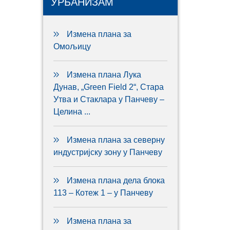
УРБАНИЗАМ
Измена плана за
Омољицу
Измена плана Лука
Дунав, „Green Field 2“, Стара
Утва и Стаклара у Панчеву –
Целина ...
Измена плана за северну
индустријску зону у Панчеву
Измена плана дела блока
113 – Котеж 1 – у Панчеву
Измена плана за