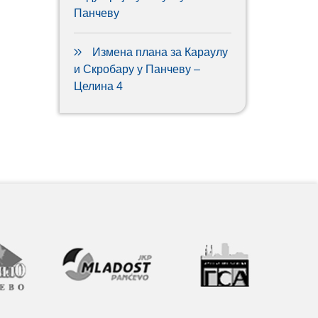
Панчеву
Измена плана за Караулу
и Скробару у Панчеву –
Целина 4