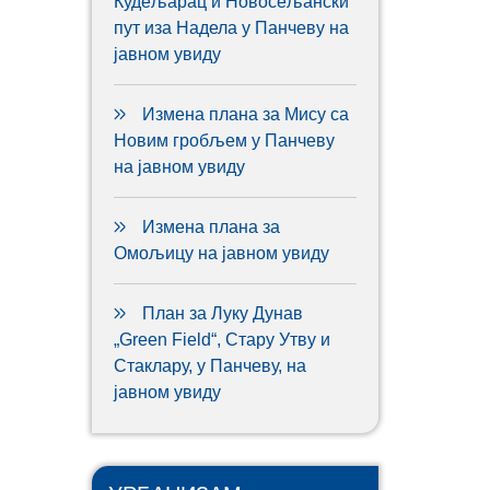
Кудељарац и Новосељански
пут иза Надела у Панчеву на
јавном увиду
Измена плана за Мису са
Новим гробљем у Панчеву
на јавном увиду
Измена плана за
Омољицу на јавном увиду
План за Луку Дунав
„Green Field“, Стару Утву и
Стаклару, у Панчеву, на
јавном увиду