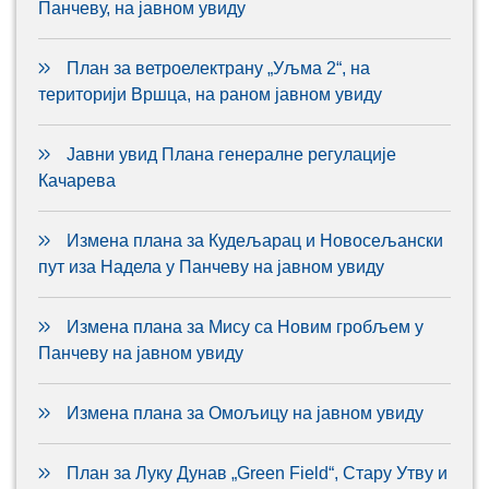
Панчеву, на јавном увиду
План за ветроелектрану „Уљма 2“, на
територији Вршца, на раном јавном увиду
Јавни увид Плана генералне регулације
Качарева
Измена плана за Кудељарац и Новосељански
пут иза Надела у Панчеву на јавном увиду
Измена плана за Мису са Новим гробљем у
Панчеву на јавном увиду
Измена плана за Омољицу на јавном увиду
План за Луку Дунав „Green Field“, Стару Утву и