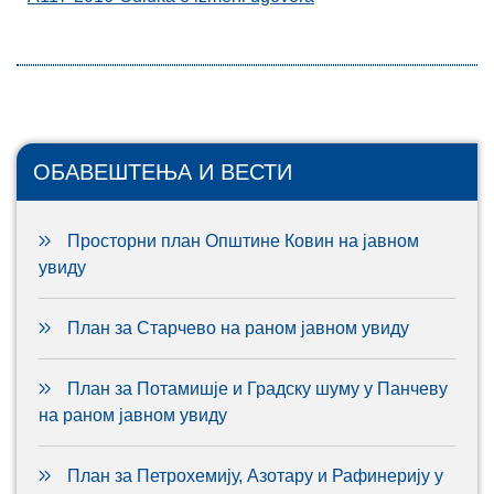
ОБАВЕШТЕЊА И ВЕСТИ
Просторни план Општине Ковин на јавном
увиду
План за Старчево на раном јавном увиду
План за Потамишје и Градску шуму у Панчеву
на раном јавном увиду
План за Петрохемију, Азотару и Рафинерију у