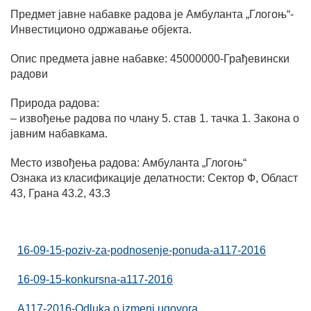
Предмет јавне набавке радова је Амбуланта „Глогоњ“-
Инвестиционо одржавање објекта.
Опис предмета јавне набавке: 45000000-Грађевински
радови
Природа радова:
– извођење радова по члану 5. став 1. тачка 1. Закона о
јавним набавкама.
Место извођења радова: Амбуланта „Глогоњ“
Ознака из класификације делатности: Сектор Ф, Област
43, Грана 43.2, 43.3
16-09-15-poziv-za-podnosenje-ponuda-a117-2016
16-09-15-konkursna-a117-2016
A117-2016-Odluka o izmeni ugovora