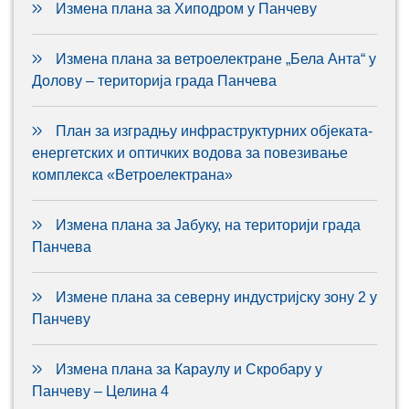
Измена плана за Хиподром у Панчеву
Измена плана за ветроелектране „Бела Анта“ у
Долову – територија града Панчева
План за изградњу инфраструктурних објеката-
енергетских и оптичких водова за повезивање
комплекса «Ветроелектрана»
Измена плана за Јабуку, на територији града
Панчева
Измене плана за северну индустријску зону 2 у
Панчеву
Измена плана за Караулу и Скробару у
Панчеву – Целина 4