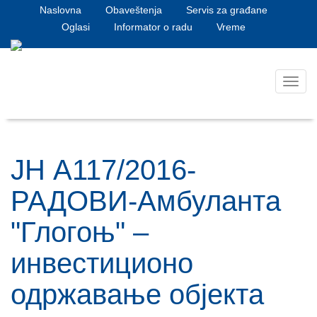
Naslovna
Obaveštenja
Servis za građane
Oglasi
Informator o radu
Vreme
Toggl
navig
JН А117/2016-
РАДОВИ-Амбуланта
"Глогоњ" –
инвестиционо
одржавање објекта