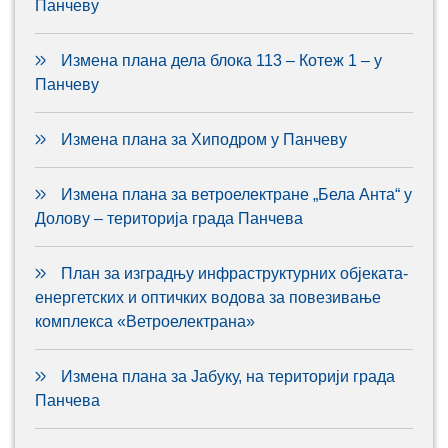
Панчеву
Измена плана дела блока 113 – Котеж 1 – у
Панчеву
Измена плана за Хиподром у Панчеву
Измена плана за ветроелектране „Бела Анта“ у
Долову – територија града Панчева
План за изградњу инфраструктурних објеката-
енергетских и оптичких водова за повезивање
комплекса «Ветроелектрана»
Измена плана за Јабуку, на територији града
Панчева