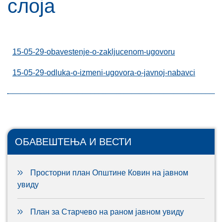
слоја
15-05-29-obavestenje-o-zakljucenom-ugovoru
15-05-29-odluka-o-izmeni-ugovora-o-javnoj-nabavci
ОБАВЕШТЕЊА И ВЕСТИ
Просторни план Општине Ковин на јавном
увиду
План за Старчево на раном јавном увиду