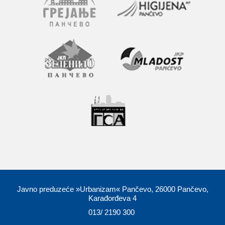
Javno preduzeće »Urbanizam« Pančevo, 26000 Pančevo,
Karađorđeva 4
013/ 2190 300