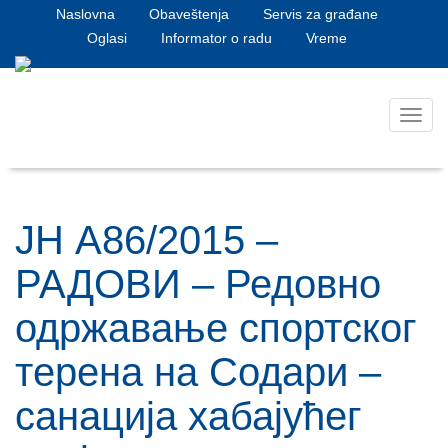
Naslovna
Obaveštenja
Servis za građane
Oglasi
Informator o radu
Vreme
Toggl
navig
JН А86/2015 –
РАДОВИ – Редовно
одржавање спортског
терена на Содари –
санација хабајућег