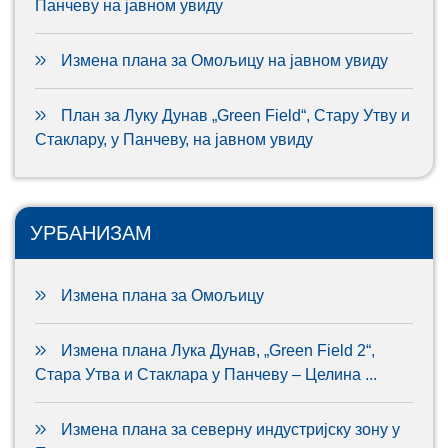
Панчеву на јавном увиду
Измена плана за Омољицу на јавном увиду
План за Луку Дунав „Green Field“, Стару Утву и
Стаклару, у Панчеву, на јавном увиду
УРБАНИЗАМ
Измена плана за Омољицу
Измена плана Лука Дунав, „Green Field 2“,
Стара Утва и Стаклара у Панчеву – Целина ...
Измена плана за северну индустријску зону у