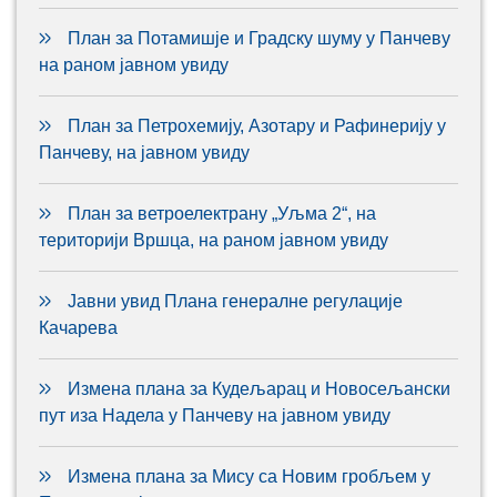
План за Потамишје и Градску шуму у Панчеву
на раном јавном увиду
План за Петрохемију, Азотару и Рафинерију у
Панчеву, на јавном увиду
План за ветроелектрану „Уљма 2“, на
територији Вршца, на раном јавном увиду
Јавни увид Плана генералне регулације
Качарева
Измена плана за Кудељарац и Новосељански
пут иза Надела у Панчеву на јавном увиду
Измена плана за Мису са Новим гробљем у