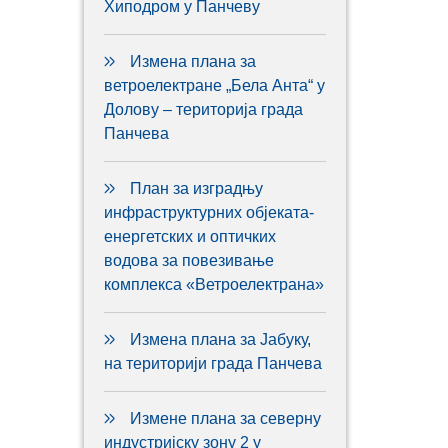
Хиподром у Панчеву
Измена плана за
ветроелектране „Бела Анта“ у
Долову – територија града
Панчева
План за изградњу
инфраструктурних објеката-
енергетских и оптичких
водова за повезивање
комплекса «Ветроелектрана»
Измена плана за Јабуку,
на територији града Панчева
Измене плана за северну
индустријску зону 2 у