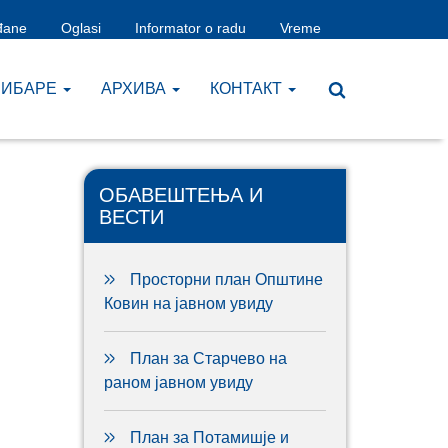
đane
Oglasi
Informator o radu
Vreme
ЧИБАРЕ
AРХИВА
КОНТАКТ
ОБАВЕШТЕЊА И
ВЕСТИ
Просторни план Општине
Ковин на јавном увиду
План за Старчево на
раном јавном увиду
План за Потамишје и