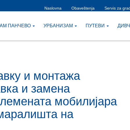
Naslovna
Obaveštenja
Servis za gra
ЗАМ ПАНЧЕВО
УРБАНИЗАМ
ПУТЕВИ
ДИВ
авку и монтажа
вка и замена
лемената мобилијара
дмаралишта на