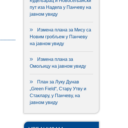
Кудељарац и Новосељански
пут иза Надела у Панчеву на
јавном увиду
Измена плана за Мису са
Новим гробљем у Панчеву
на јавном увиду
Измена плана за
Омољицу на јавном увиду
План за Луку Дунав
„Green Field“, Стару Утву и
Стаклару, у Панчеву, на
јавном увиду