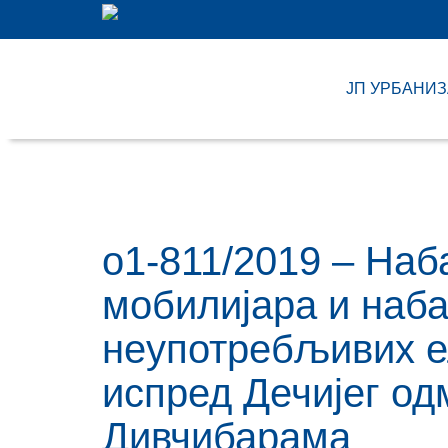
ЈП УРБАНИ
о1-811/2019 – Наб
мобилијара и наба
неупотребљивих е
испред Дечијег о
Дивчибарама