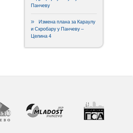
Панчеву
Измена плана за Караулу
и Скробару у Панчеву –
Целина 4