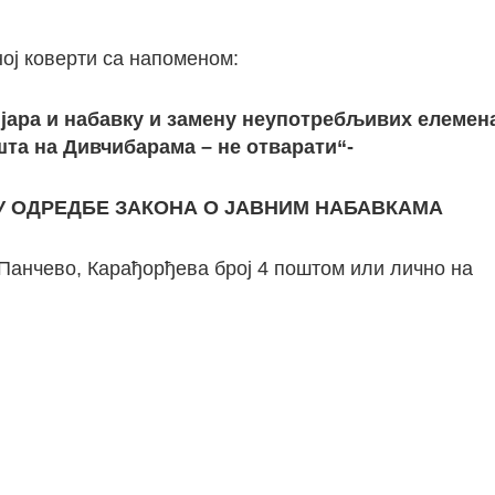
ној коверти са напоменом:
јара и набавку и замену неупотребљивих елемен
та на Дивчибарама – не отварати“-
У ОДРЕДБЕ ЗАКОНА О ЈАВНИМ НАБАВКАМА
 Панчево, Карађорђева број 4 поштом или лично на