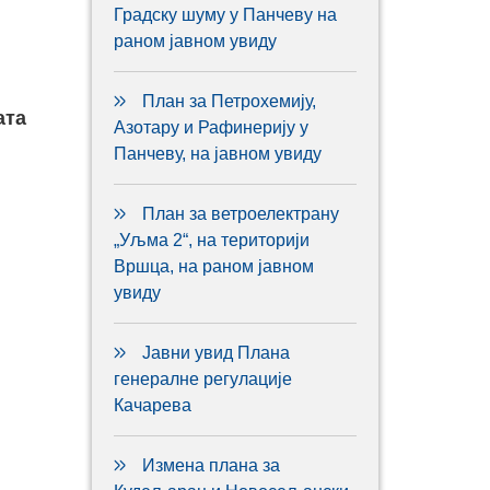
Градску шуму у Панчеву на
раном јавном увиду
План за Петрохемију,
ата
Азотару и Рафинерију у
Панчеву, на јавном увиду
План за ветроелектрану
„Уљма 2“, на територији
Вршца, на раном јавном
увиду
Јавни увид Плана
генералне регулације
Качарева
Измена плана за