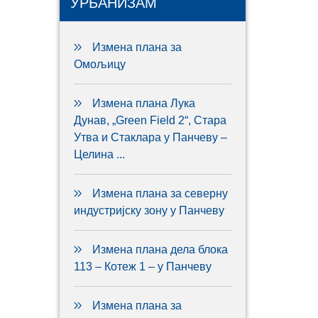
УРБАНИЗАМ
Измена плана за
Омољицу
Измена плана Лука
Дунав, „Green Field 2“, Стара
Утва и Стаклара у Панчеву –
Целина ...
Измена плана за северну
индустријску зону у Панчеву
Измена плана дела блока
113 – Котеж 1 – у Панчеву
Измена плана за