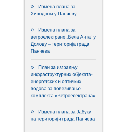
Измена плана за
Хиподром у Панчеву
Измена плана за
ветроелектране „Бела Анта“ у
Долову – територија града
Панчева
План за изградњу
инфраструктурних објеката-
енергетских и оптичких
водова за повезивање
комплекса «Ветроелектрана»
Измена плана за Јабуку,
на територији града Панчева