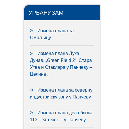
УРБАНИЗАМ
Измена плана за
Омољицу
Измена плана Лука
Дунав, „Green Field 2“, Стара
Утва и Стаклара у Панчеву –
Целина ...
Измена плана за северну
индустријску зону у Панчеву
Измена плана дела блока
113 – Котеж 1 – у Панчеву