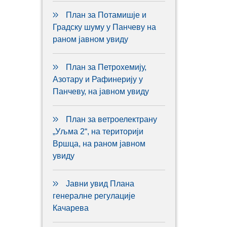
План за Потамишје и
Градску шуму у Панчеву на
раном јавном увиду
План за Петрохемију,
Азотару и Рафинерију у
Панчеву, на јавном увиду
План за ветроелектрану
„Уљма 2“, на територији
Вршца, на раном јавном
увиду
Јавни увид Плана
генералне регулације
Качарева