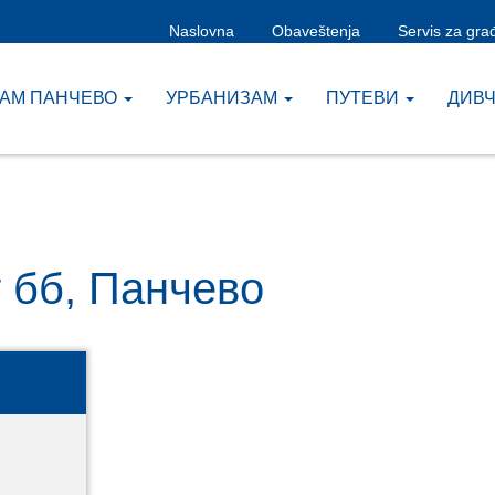
Naslovna
Obaveštenja
Servis za gra
ЗАМ ПАНЧЕВО
УРБАНИЗАМ
ПУТЕВИ
ДИВ
 бб, Панчево