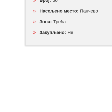
Број:
бб
Насељено место:
Панчево
Зона:
Трећа
Закупљено:
Не