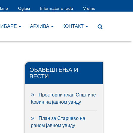
đane
Oglasi
Informator o radu
Vreme
ЧИБАРЕ
AРХИВА
КОНТАКТ
ОБАВЕШТЕЊА И
ВЕСТИ
Просторни план Општине
Ковин на јавном увиду
План за Старчево на
раном јавном увиду