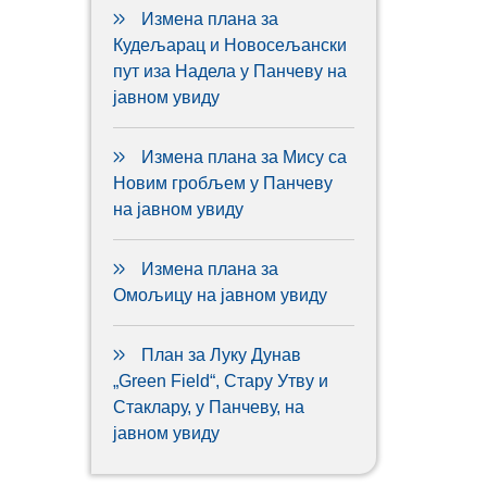
Измена плана за
Кудељарац и Новосељански
пут иза Надела у Панчеву на
јавном увиду
Измена плана за Мису са
Новим гробљем у Панчеву
на јавном увиду
Измена плана за
Омољицу на јавном увиду
План за Луку Дунав
„Green Field“, Стару Утву и
Стаклару, у Панчеву, на
јавном увиду