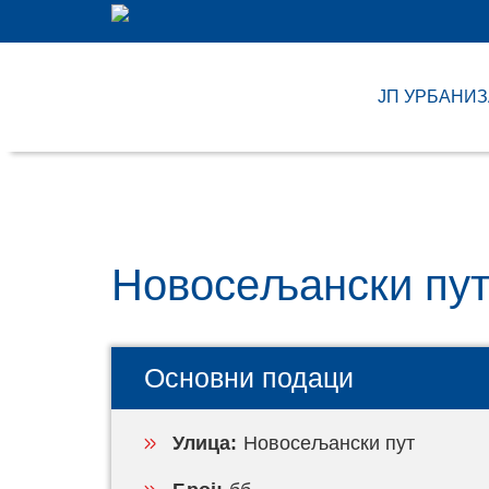
ЈП УРБАНИ
Новосељански пут
Основни подаци
Улица:
Новосељански пут