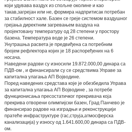
који удувава ваздух из спољне околине и као
такав,загрејан или не, формира надпритисак потребан
за стабилност хале. Базен се греје системом ваздушног
грејања директним загревањем ваздуха на
пројектовану температуру од 28 степени у простору
базена. Температура воде је 26 степени.
Унутрашња расвета је предвиђена са потребним
бројем рефлектора којих је 18 распоређених на 6
носача.
Наведени радови су износили 19.872.000,00 динара са
ПДВ-ом , и финансирали су се средствима Управе за
капитална улагања АП Војводине.
Поред наведених средстава које је обезбедила Управа
за капитална улагања АП Војводине , за потребе
функционисања пресостатичког прекривача која
прекрива отворени олимпијски базен, Град Панчево је
финансирао радове на изградњи и реконструкцији
пратеће инфраструктуре (гас,струја,атмосферска
канализација) у износу од 1.641.600,00 динара са ПДВ-
ом.