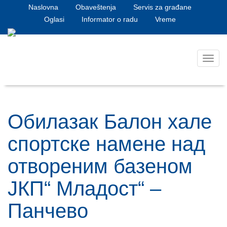
Naslovna
Obaveštenja
Servis za građane
Oglasi
Informator o radu
Vreme
Toggl
navig
Обилазак Балон хале
спортске намене над
отвореним базеном
ЈКП“ Младост“ –
Панчево