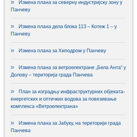
Измена плана за северну индустријску зону у
Панчеву
Измена плана дела блока 113 – Котеж 1 – у
Панчеву
Измена плана за Хиподром у Панчеву
Измена плана за ветроелектране „Бела Анта“ у
Долову – територија града Панчева
План за изградњу инфраструктурних објеката-
енергетских и оптичких водова за повезивање
комплекса «Ветроелектрана»
Измена плана за Јабуку, на територији града
Панчева