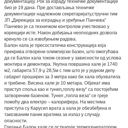
документацију. Рок за израду техничке документације
био је 19 дана. Пре достављања техничке
документације надлежном секретаријату,стручни тим
ЈП „Дирекција за изградњу и уређење Панчева“
Панчево је са техничком контролом учествовао у
корекцији исте. Након добијања неопходних дозвола
кренуло се са извођењем радова.
Балон хала је пресостатичка конструкација која
прекрива отворени олимпијски базен, што омогућава
да се Балон хала током сезоне у зависности од услова
монтира и демонтира. Укупна површина хале је 1740
м2, габарита 57,9 џ 28,5м с тим што је у једном делу
габарит проширен за 3 метра како би хала обухватила
и трибине. Висина хале је 10 метара. Објекат има
приступ споља као и тунел„топлу везу“ са постојећим
затвореним базеном. Тунел „топла веза“ се греје
помоћу два електро – калорифера. На местима
приступа су Карусел врата а хала је обезбеђена и
такозваним паник вратима за излаз у случају
опасности.
Грејање Балон хале се остварује термогенератором