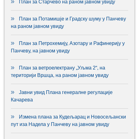
План за Старчево на раном јавном увиду
План за Потамишје и Градску шуму у Панчеву
на раном јавном увиду
План за Петрохемију, Азотару и Рафинерију у
Панчеву, на јавном увиду
План за ветроелектрану „Уљма 2“, на
територији Вршца, на раном јавном увиду
Јавни увид Плана генералне регулације
Качарева
Измена плана за Кудељарац и Новосељански
пут иза Надела у Панчеву на јавном увиду