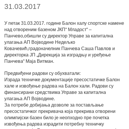
31.03.2017
У петак 31.03.2017. године Балон халу спортске намене
над отвореним базеном ЈКП“ Младост“ –
Панчево,обишли су директор Управе за капитална
улагања АП Војводине Недељко
Ковачевић,градоначелник Панчева Саша Павлов и
директорка ЈП „Дирекција за изградњу и уређење
Панчева“ Маја Витман.
Предвиђени радови су обухватали:
Израда техничке документације пресостатичке Балон
хале и извођење радова на Балон хали. Радови су
финансирани средствима Управе за капитална
улагања АП Војводине.
За потребе добијања дозволе за постављање
пресостатичког прекривача која прекрива отворени
олимпијски базен било је неопходно пре почетка
извођења радова израдити потребну техничку