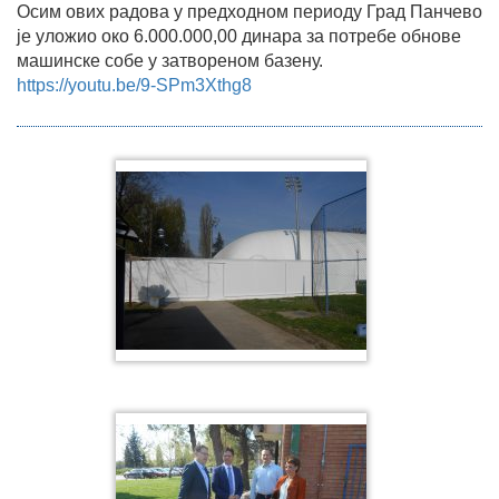
Осим ових радова у предходном периоду Град Панчево
је уложио око 6.000.000,00 динара за потребе обнове
машинске собе у затвореном базену.
https://youtu.be/9-SPm3Xthg8