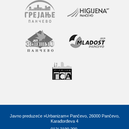
Javno preduzeće »Urbanizam« Pančevo, 26000 Pančevo,
Karađorđeva 4