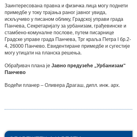
Заинтересована правна и физичка лица могу поднети
примедбе у току трајања раног јавног увида,
искључиво у писаном облику,
Градској
управи града
Панчева, Секретаријату за урбанизам, грађевинске и
стамбено-комуналне послове, путем писарнице
Градске управе града Панчева, Трг краља Петра I
бр.2-
4, 26000 Панчево. Евидентиране примедбе и сугестије
могу утицати на планска решења.
Обрађивач плана је
Јавно предузеће „Урбанизам“
Панчево
Водећи планер – Оливера Драгаш, дипл. инж. арх.