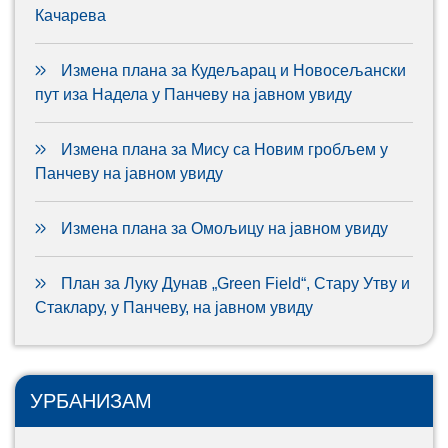
Качарева
Измена плана за Кудељарац и Новосељански
пут иза Надела у Панчеву на јавном увиду
Измена плана за Мису са Новим гробљем у
Панчеву на јавном увиду
Измена плана за Омољицу на јавном увиду
План за Луку Дунав „Green Field“, Стару Утву и
Стаклару, у Панчеву, на јавном увиду
УРБАНИЗАМ