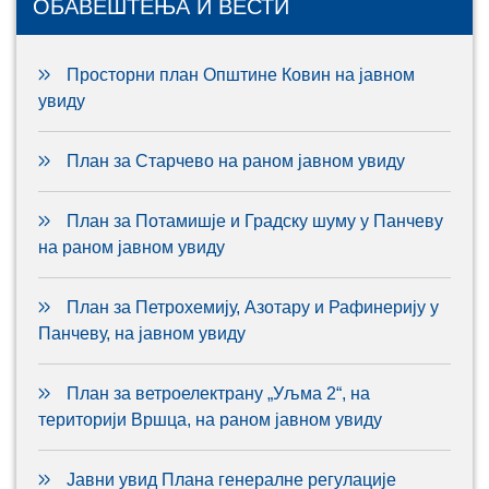
ОБАВЕШТЕЊА И ВЕСТИ
Просторни план Општине Ковин на јавном
увиду
План за Старчево на раном јавном увиду
План за Потамишје и Градску шуму у Панчеву
на раном јавном увиду
План за Петрохемију, Азотару и Рафинерију у
Панчеву, на јавном увиду
План за ветроелектрану „Уљма 2“, на
територији Вршца, на раном јавном увиду
Јавни увид Плана генералне регулације