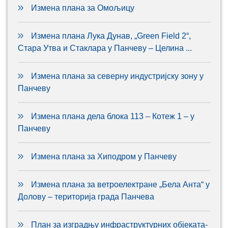
Измена плана за Омољицу
Измена плана Лука Дунав, „Green Field 2“,
Стара Утва и Стаклара у Панчеву – Целина ...
Измена плана за северну индустријску зону у
Панчеву
Измена плана дела блока 113 – Котеж 1 – у
Панчеву
Измена плана за Хиподром у Панчеву
Измена плана за ветроелектране „Бела Анта“ у
Долову – територија града Панчева
План за изградњу инфраструктурних објеката-