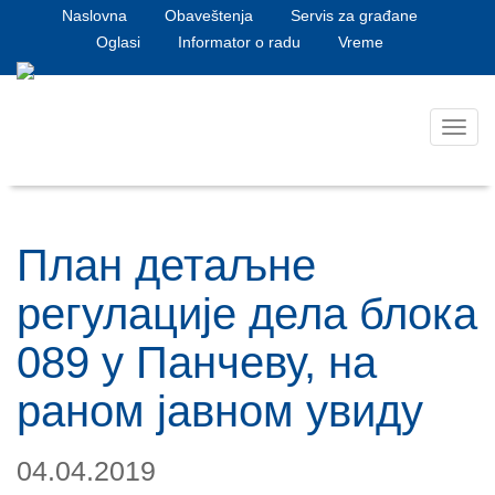
Naslovna
Obaveštenja
Servis za građane
Oglasi
Informator o radu
Vreme
Toggl
navig
План детаљне
регулације дела блока
089 у Панчеву, на
раном јавном увиду
04.04.2019