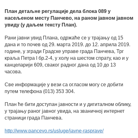
План детаљне регулације дела блока 089 у
насељеном месту Панчево, на раном јавном јавном
увиду (у даљем тексту План).
Рани јавни увид Плана, одржаће се у трајању од 15
дана и то почев од 29. марта 2019. до
12. априла 2019.
године, у згради Градске управе града Панчева, Трг
краља Петра I
бр.2-4, у холу на шестом спрату,
као и у
канцеларији 609, сваког радног дана од 10 до 13
часова.
Све информације у вези са огласом могу се добити
путем телефона (013) 353 304.
План ће бити доступан јавности и у дигиталном облику,
у трајању раног јавног увида, на званичној интернет
страници града Панчева.
http://www.pancevo.rs/usluge/javne-rasprave/