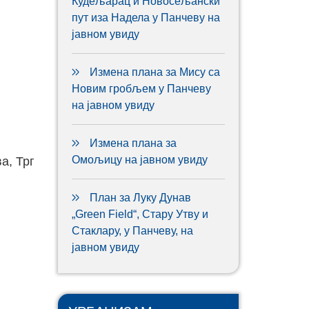
Кудељарац и Новосељански
пут иза Надела у Панчеву на
јавном увиду
Измена плана за Мису са
Новим гробљем у Панчеву
на јавном увиду
Измена плана за
Омољицу на јавном увиду
а, Трг
План за Луку Дунав
„Green Field“, Стару Утву и
Стаклару, у Панчеву, на
јавном увиду