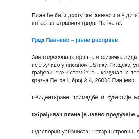
План ће бити доступан јавности и у диги
интернет страници града Панчева:
Град Панчево – јавне расправе
Заинтересована правна и физичка лица м
искључиво у писаном облику, Градској у
грађевинске и стамбено – комуналне пос
краља Петра I, број 2-4, 26000 Панчево.
Евидентиране примедбе и сугестије м
Обрађивач плана је Јавно предузеће
Одговорни урбаниста: Петар Петровић, д