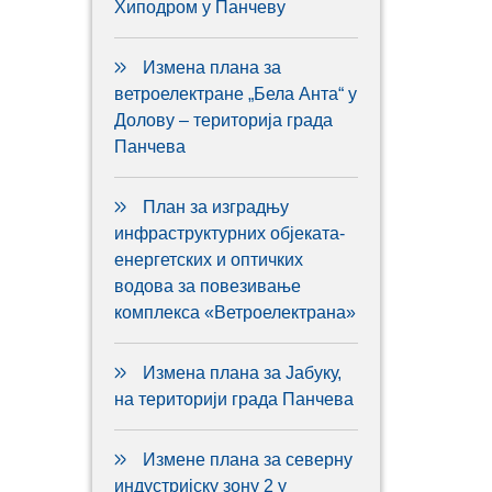
Хиподром у Панчеву
Измена плана за
ветроелектране „Бела Анта“ у
Долову – територија града
Панчева
План за изградњу
инфраструктурних објеката-
енергетских и оптичких
водова за повезивање
комплекса «Ветроелектрана»
Измена плана за Јабуку,
на територији града Панчева
Измене плана за северну
индустријску зону 2 у