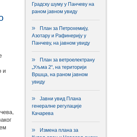
Градску шуму у Панчеву на
раном јавном увиду
о
План за Петрохемију,
Азотару и Рафинерију у
Панчеву, на јавном увиду
е
План за ветроелектрану
„Уљма 2“, на територији
о и
Вршца, на раном јавном
увиду
Јавни увид Плана
генералне регулације
чева,
Качарева
ваког
тем
Измена плана за