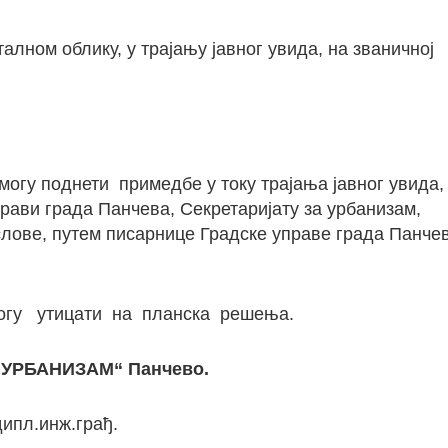
талном облику, у трајању јавног увида, на званичној
огу поднети примедбе у току трајања јавног увида,
прави града Панчева, Секретаријату за урбанизам,
лове, путем писарнице Градске управе града Панчев
огу утицати на планска решења.
 „УРБАНИЗАМ“ Панчево.
ипл.инж.грађ.