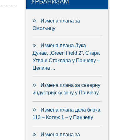
УРБАНИЗАМ
Измена плана за
Омољицу
Измена плана Лука
Дунав, „Green Field 2“, Стара
Утва и Стаклара у Панчеву –
Целина ...
Измена плана за северну
индустријску зону у Панчеву
Измена плана дела блока
113 – Котеж 1 – у Панчеву
Измена плана за