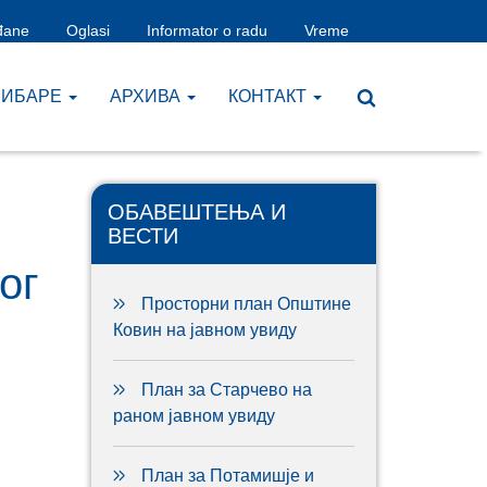
đane
Oglasi
Informator o radu
Vreme
ЧИБАРЕ
AРХИВА
КОНТАКТ
ОБАВЕШТЕЊА И
ВЕСТИ
ог
Просторни план Општине
м
Ковин на јавном увиду
План за Старчево на
раном јавном увиду
План за Потамишје и