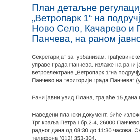
План детаљне регулациј
„Ветропарк 1“ на подруч
Ново Село, Качарево и 
Панчева, на раном јавн
Секретаријат за урбанизам, грађевинске
управе Града Панчева, излаже на рани ј
ветроелектране „Ветропарк 1“на подручј
Панчево на територији града Панчева“ (
Рани јавни увид Плана, трајаће 15 дана 
Наведени плански документ, биће изложе
Трг краља Петра I бр.2-4, 26000 Панчево,
радног дана од 08:30 до 11:30 часова. 
телефона (013) 353-304.