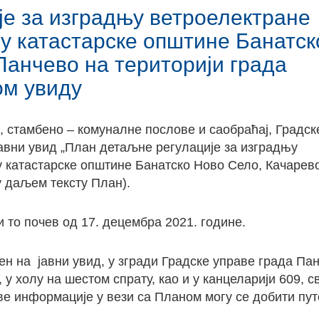
е за изградњу ветроелектране
ју катастарске општине Банатск
Панчево на територији града
ом увиду
, стамбено – комуналне послове и саобраћај, Градск
авни увид „План детаљне регулације за изградњу
у катастарске општине Банатско Ново Село, Качарев
у даљем тексту План).
и то почев од 17. децембра 2021. године.
н на јавни увид, у згради Градске управе града Пан
 у холу на шестом спрату, као и у канцеларији 609, с
Све информације у вези са Планом могу се добити пу