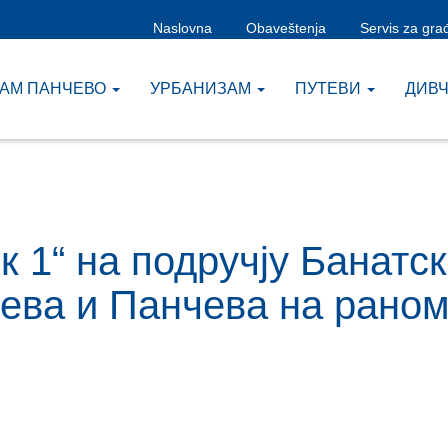
Naslovna
Obaveštenja
Servis za gra
ЗАМ ПАНЧЕВО
УРБАНИЗАМ
ПУТЕВИ
ДИВ
к 1“ на подручју Банатск
рева и Панчева на рано