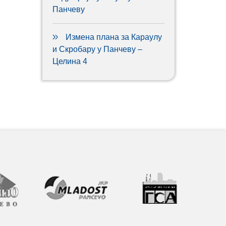
Панчеву
Измена плана за Караулу
и Скробару у Панчеву –
Целина 4